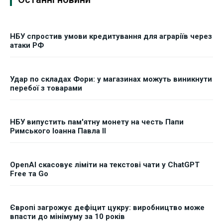
НБУ спростив умови кредитування для аграріїв через
атаки РФ
Удар по складах Фори: у магазинах можуть виникнути
перебої з товарами
НБУ випустить пам'ятну монету на честь Папи
Римського Іоанна Павла II
OpenAI скасовує ліміти на текстові чати у ChatGPT
Free та Go
Європі загрожує дефіцит цукру: виробництво може
впасти до мінімуму за 10 років