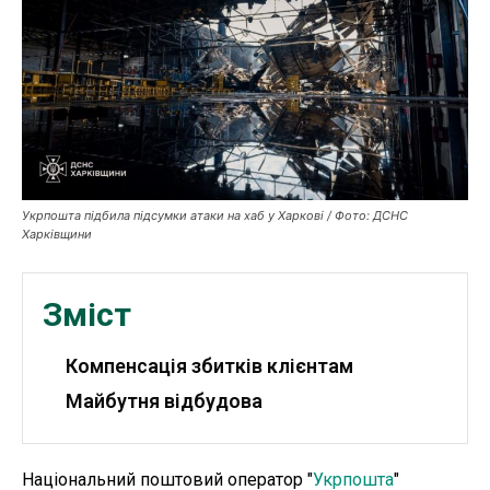
Публікації
ФОП
Курс валют
Укрпошта підбила підсумки атаки на хаб у Харкові / Фото: ДСНС
Ми в соц. мережах
Харківщини
Зміст
Компенсація збитків клієнтам
Майбутня відбудова
Національний поштовий оператор "
Укрпошта
"