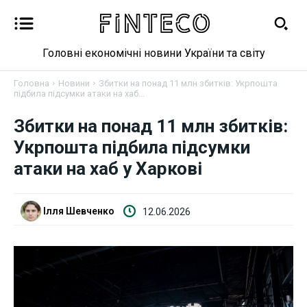
Головні економічні новини України та світу
Головна
Новини
Збитки на понад 11 млн збитків: Укрпошта
підбила підсумки атаки на хаб...
Збитки на понад 11 млн збитків:
Новини
Укрпошта підбила підсумки
Бізнес
атаки на хаб у Харкові
Фінанси
Ілля Шевченко
12.06.2026
Валютний ринок
Криптовалюта
Робота і освіта