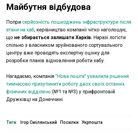
Майбутня відбудова
Попри
серйозність пошкоджень інфраструктури після
атаки на хаб
, керівництво компанії чітко наголошує,
що
не збирається залишати Харків.
Наразі логісти
спільно з власником зруйнованого сортувального
центру вже проводять експертну оцінку для
розробки планів відновлення роботи хабу.
Нагадаємо, компанія
"Нова пошта" ухвалила рішення
тимчасово призупинити роботу двох своїх останніх
фізичних відділень
(№1 та №3) у прифронтовій
Дружківці на Донеччині.
Теги:
Ігор Смілянський
Посилки
Укрпошта