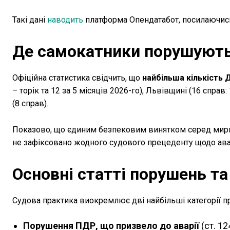
Такі дані
наводить
платформа Опендатабот, посилаючись 
Де самокатники порушуют
Офіційна статистика свідчить, що
найбільша кількість
– торік та 12 за 5 місяців 2026-го), Львівщині (16 справ: 
(8 справ).
Показово, що єдиним безпековим винятком серед мирни
не зафіксовано жодного судового прецеденту щодо авар
Основні статті порушень та
Судова практика виокремлює дві найбільші категорії п
Порушення ПДР, що призвело до аварії
(ст. 1