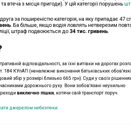
та втеча з місця пригоди). У цій категорії порушень
шт
 друга за поширеністю категорія, на яку припадає 47 с
ивень
. Ба більше, якщо водія ловлять нетверезим пов
оліції, штраф подвоюється до
34 тис. гривень
.
?
тративній відповідальності, за їхні витівки на дорогах роз
ст. 184 КУпАП (неналежне виконання батьківських обов'язкі
овий збір у розмірі близько 665 грн). Суди у своїх рішення
часниками дорожнього руху. Вони зобов'язані неухильно
ереходи
виключно пішки
, котячи свій транспорт поруч.
кати джерелом небезпеки
.