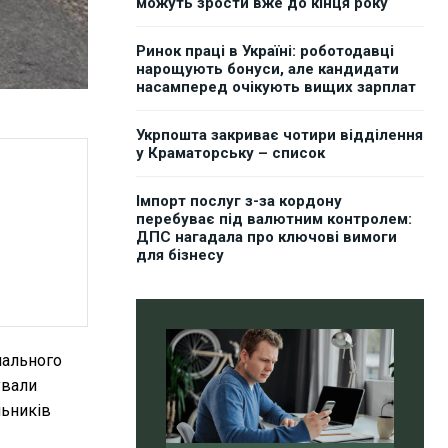
можуть зрости вже до кінця року
Ринок праці в Україні: роботодавці
нарощують бонуси, але кандидати
насамперед очікують вищих зарплат
Укрпошта закриває чотири відділення
у Краматорську – список
Імпорт послуг з-за кордону
перебуває під валютним контролем:
ДПС нагадала про ключові вимоги
для бізнесу
нального
ували
льників