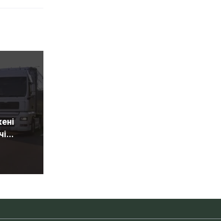
ені
і...