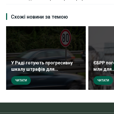
Схожі новини за темою
У Раді готують прогресивну
ЄБРР пог
шкалу штрафів для...
млн для..
ЧИТАТИ
ЧИТАТИ