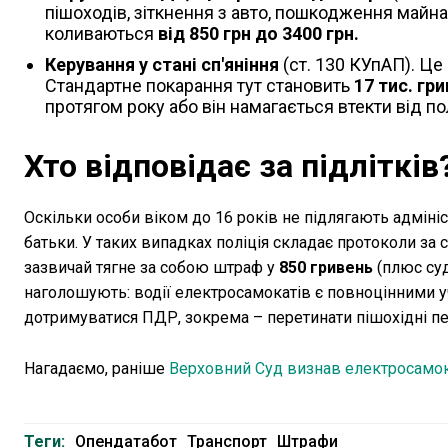
пішоходів, зіткнення з авто, пошкодження майна 
коливаються
від 850 грн до 3400 грн.
Керування у стані сп'яніння
(ст. 130 КУпАП). Це
Стандартне покарання тут становить
17 тис. гр
протягом року або він намагається втекти від п
Хто відповідає за підлітків
Оскільки особи віком до 16 років не підлягають адмініс
батьки. У таких випадках поліція складає протоколи за 
зазвичай тягне за собою штраф у
850 гривень
(плюс суд
наголошують: водії електросамокатів є повноцінними у
дотримуватися ПДР, зокрема – перетинати пішохідні п
Нагадаємо, раніше
Верховний Суд визнав електросамо
Теги:
Опендатабот
Транспорт
Штрафи