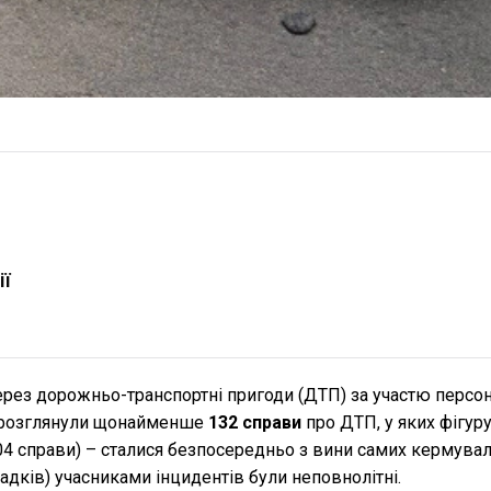
ії
 через дорожньо-транспортні пригоди (ДТП) за участю персо
ни розглянули щонайменше
132 справи
про ДТП, у яких фігур
104 справи) – сталися безпосередньо з вини самих кермува
ипадків) учасниками інцидентів були неповнолітні.