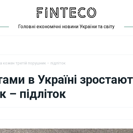
Головні економічні новини України та світу
а кожен третій порушник – підліток
ами в Україні зростают
 – підліток