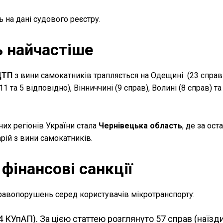
на дані судового реєстру.
ь найчастіше
 ДТП
з вини самокатників трапляється на Одещині (23 справи
11 та 5 відповідно), Вінниччині (9 справ), Волині (8 справ) т
х регіонів України стала
Чернівецька область
, де за ост
ій з вини самокатників.
 фінансові санкції
равопорушень серед користувачів мікротранспорту:
24 КУпАП).
За цією статтею розглянуто 57 справ (наїзд