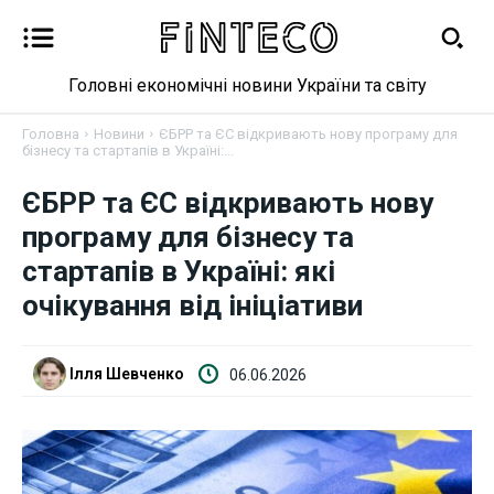
Головні економічні новини України та світу
Головна
Новини
ЄБРР та ЄС відкривають нову програму для
бізнесу та стартапів в Україні:...
ЄБРР та ЄС відкривають нову
Новини
програму для бізнесу та
Бізнес
стартапів в Україні: які
очікування від ініціативи
Фінанси
Валютний ринок
Ілля Шевченко
06.06.2026
Криптовалюта
Робота і освіта