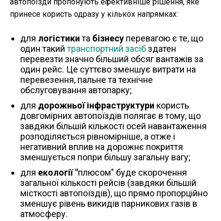
автопоїзди пропонують ефективніше рішення, яке
принесе користь одразу у кількох напрямках:
для
логістики
та
бізнесу
перевагою є те, що
один такий
транспортний засіб
здатен
перевезти значно більший обсяг вантажів за
один рейс. Це суттєво зменшує витрати на
перевезення, пальне та технічне
обслуговування автопарку;
для
дорожньої інфраструктури
користь
довгомірних автопоїздів полягає в тому, що
завдяки більшій кількості осей навантаження
розподіляється рівномірніше, а отже і
негативний вплив на дорожнє покриття
зменшується попри більшу загальну вагу;
для
екології "
плюсом" буде скорочення
загальної кількості рейсів (завдяки більшій
місткості автопоїздів), що прямо пропорційно
зменшує рівень викидів парникових газів в
атмосферу.