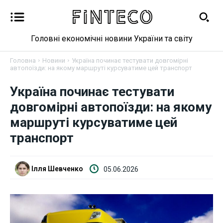
Головні економічні новини України та світу
Головна
Новини
Україна починає тестувати довгомірні
автопоїзди: на якому маршруті курсуватиме цей транспорт
Україна починає тестувати
Новини
довгомірні автопоїзди: на якому
маршруті курсуватиме цей
Бізнес
транспорт
Фінанси
Ілля Шевченко
05.06.2026
Валютний ринок
Криптовалюта
Робота і освіта