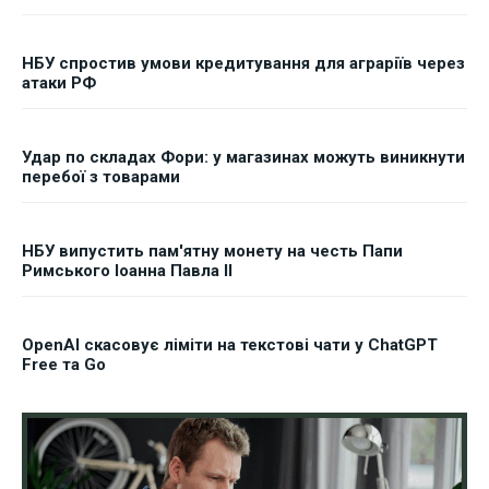
НБУ спростив умови кредитування для аграріїв через
атаки РФ
Удар по складах Фори: у магазинах можуть виникнути
перебої з товарами
НБУ випустить пам'ятну монету на честь Папи
Римського Іоанна Павла II
OpenAI скасовує ліміти на текстові чати у ChatGPT
Free та Go