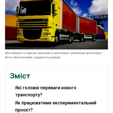
Публікації
ФОП
Курс валют
Між Києвом та Одесою запускають довгомірні триланкові автопоїзди /
Ми в соц. мережах
Фото ілюстративне: з відкритих джерел
Зміст
Які головні переваги нового
транспорту?
Як працюватиме експериментальний
проєкт?