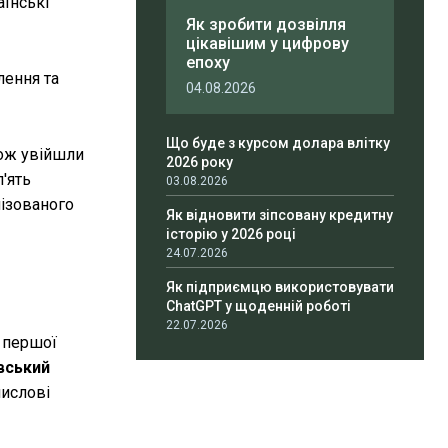
аїнські
Як зробити дозвілля
цікавішим у цифрову
епоху
лення та
04.08.2026
Що буде з курсом долара влітку
кож увійшли
2026 року
'ять
03.08.2026
ізованого
Як відновити зіпсовану кредитну
історію у 2026 році
24.07.2026
Як підприємцю використовувати
ChatGPT у щоденній роботі
22.07.2026
о першої
івський
мислові