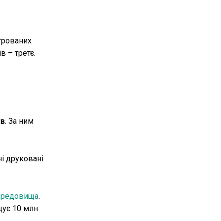
трованих
в – третє.
ів
. За ним
і друковані
середовища
.
щує 10 млн