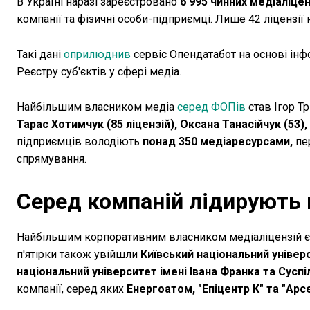
В Україні наразі зареєстровано
6 995 чинних медіаліцен
компанії та фізичні особи-підприємці. Лише 42 ліцензії
Такі дані
оприлюднив
сервіс Опендатабот на основі інф
Реєстру суб'єктів у сфері медіа.
Найбільшим власником медіа
серед ФОПів
став Ігор Т
Тарас Хотимчук (85 ліцензій), Оксана Танасійчук (53)
підприємців володіють
понад 350 медіаресурсами,
пе
спрямування.
Серед компаній лідирують 
Найбільшим корпоративним власником медіаліцензій є
п'ятірки також увійшли
Київський національний універ
національний університет імені Івана Франка та Сусп
компанії, серед яких
Енергоатом, "Епіцентр К" та "Арс