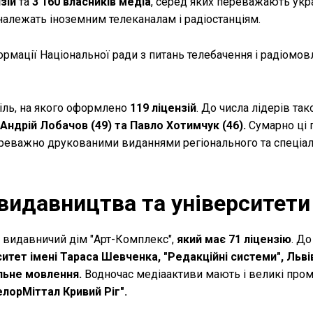
зій
та
3 160 власників медіа
, серед яких переважають укр
 належать іноземним телеканалам і радіостанціям.
ормації Національної ради з питань телебачення і радіомов
ріль, на якого оформлено
119 ліцензій
. До числа лідерів та
, Андрій Лобачов (49) та Павло Хотимчук (46).
Сумарно ці п
реважно друкованими виданнями регіонального та спеціал
видавництва та університети
 видавничий дім "Арт-Комплекс",
який має 71 ліцензію
. Д
ситет імені Тараса Шевченка, "Редакційні системи", Льв
ільне мовлення.
Водночас медіаактиви мають і великі про
елорМіттал Кривий Ріг".