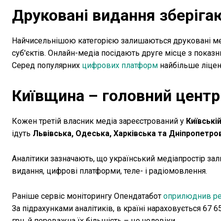
Друковані видання зберіга
Найчисельнішою категорією залишаються друковані мед
суб'єктів. Онлайн-медіа посідають друге місце з показ
Серед популярних
цифрових платформ
найбільше ліцен
Київщина – головний центр
Кожен третій власник медіа зареєстрований у
Київські
ідуть
Львівська, Одеська, Харківська та Дніпропетро
Аналітики зазначають, що український медіапростір за
видання, цифрові платформи, теле- і радіомовлення.
Раніше сервіс моніторингу Опендатабот
оприлюднив рез
За підрахунками аналітиків, в країні нараховується 67 
грн, й переважна їх більшість – це чоловіки.