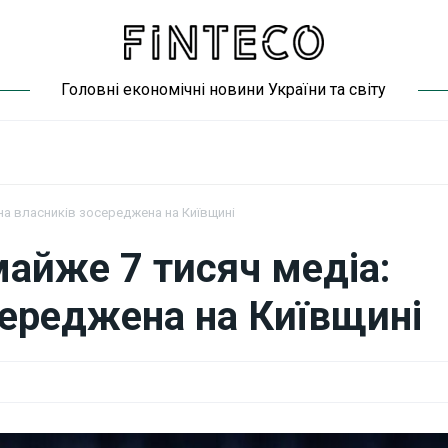
Головні економічні новини України та світу
ина власників зосереджена на Київщині
майже 7 тисяч медіа:
середжена на Київщині