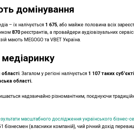
ють домінування
іа – їх налічується
1 675
, або майже половина всіх зареєс
ником
870
реєстрантів, а провайдери аудіовізуальних сервісі
зій мають MEGOGO та VBET Україна.
 медіаринку
й області
. Загалом у регіоні налічується
1 107 таких суб'єкт
вська області.
лишається надзвичайно різноманітним, поєднуючи традиційн
ультати масштабного дослідження українського бізнес-
651 бізнесмен (власники компаній), чий річний дохід переви