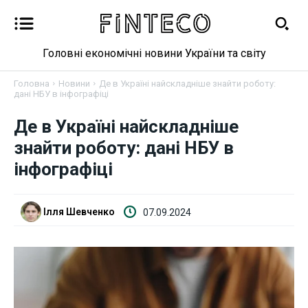
Головні економічні новини України та світу
Головна
Новини
Де в Україні найскладніше знайти роботу:
дані НБУ в інфографіці
Де в Україні найскладніше
Новини
знайти роботу: дані НБУ в
інфографіці
Бізнес
Фінанси
Ілля Шевченко
07.09.2024
Валютний ринок
Криптовалюта
Робота і освіта