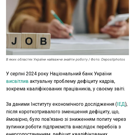
Публікації
ФОП
Курс валют
В яких областях України найважче знайти роботу / Фото: Depositphotos
Ми в соц. мережах
У серпні 2024 року Національний банк України
висвітлив
актуальну проблему дефіциту кадрів,
зокрема кваліфікованих працівників, у своєму звіті.
За даними Інституту економічного дослідження (
ІЕД
),
після короткотривалого зменшення дефіциту, що,
ймовірно, було пов'язано зі зниженням попиту через
зупинки роботи підприємств внаслідок перебоїв з
енергопостачанням, дефіцит кваліфікованих