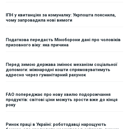
ІПН у квитанціях за комуналку: Укрпошта пояснила,
чому запровадила нові вимоги
Податкова передасть Міноборони дані про чоловіків
призовного віку: яка причина
Перед зимою держава змінює механізм соціальної
допомоги: міжнародні кошти спрямовуватимуть
адресно через гуманітарний рахунок
FAO попереджає про нову хвилю подорожчання
продуктів: світові ціни можуть зрости вже до кінця
року
Ринок праці в Україні: роботодавці нарощують