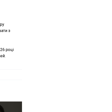
уру
вати з
026 році
ей.