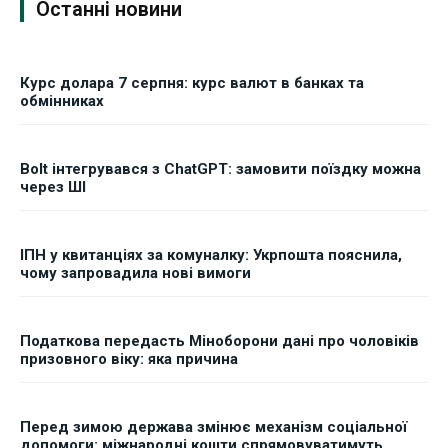
Останні новини
Курс долара 7 серпня: курс валют в банках та
обмінниках
Bolt інтегрувався з ChatGPT: замовити поїздку можна
через ШІ
ІПН у квитанціях за комуналку: Укрпошта пояснила,
чому запровадила нові вимоги
Податкова передасть Міноборони дані про чоловіків
призовного віку: яка причина
Перед зимою держава змінює механізм соціальної
допомоги: міжнародні кошти спрямовуватимуть