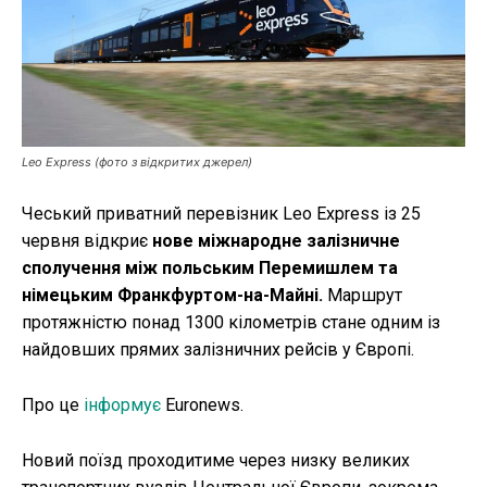
Публікації
ФОП
Курс валют
Leo Express (фото з відкритих джерел)
Чеський приватний перевізник Leo Express із 25
Ми в соц. мережах
червня відкриє
нове міжнародне залізничне
сполучення між польським Перемишлем та
німецьким Франкфуртом-на-Майні.
Маршрут
протяжністю понад 1300 кілометрів стане одним із
найдовших прямих залізничних рейсів у Європі.
Про це
інформує
Euronews.
Новий поїзд проходитиме через низку великих