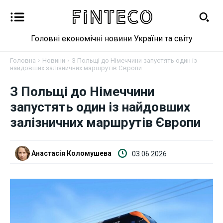
Головні економічні новини України та світу
Головна
Новини
З Польщі до Німеччини запустять один із
найдовших залізничних маршрутів Європи
Новини
З Польщі до Німеччини
запустять один із найдовших
Бізнес
залізничних маршрутів Європи
Фінанси
Анастасія Коломушева
03.06.2026
Валютний ринок
Криптовалюта
Робота і освіта