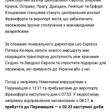
транспортних вузлів Центральної Європи, зокрема
Краків, Остраву, Прагу, Дрезден, Лейпциг та Ерфурт.
Кінцевими станціями стануть центральний вокзал
Франкфурта та аеропорт міста, що забезпечить
пасажирам зручне сполучення з міжнародними
авіарейсами.
За словами генерального директора Leo Express
Петера Келера, запуск нового маршруту має
покращити транспортну доступність між країнами
Східної та Західної Європи та спростити подорожі для
пасажирів, які прямують до України або з неї.
Поїзд у напрямку Німеччини вирушатиме з
Перемишля о 13:31 та прибуватиме до аеропорту
Франкфурта наступного дня о 07:53. У зворотному
напрямку відправлення заплановане о 08:27,
а
прибуття до Перемишля — о 02:23 наступної доби.