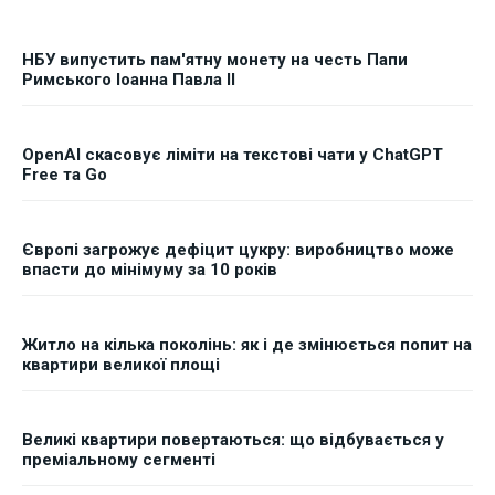
НБУ випустить пам'ятну монету на честь Папи
Римського Іоанна Павла II
OpenAI скасовує ліміти на текстові чати у ChatGPT
Free та Go
Європі загрожує дефіцит цукру: виробництво може
впасти до мінімуму за 10 років
Житло на кілька поколінь: як і де змінюється попит на
квартири великої площі
Великі квартири повертаються: що відбувається у
преміальному сегменті