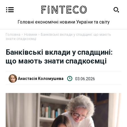
Головні економічні новини України та світу
Головна
Новини
Банківські вклади у спадщині: що мають
знати спадкоємці
Банківські вклади у спадщині:
що мають знати спадкоємці
Новини
Анастасія Коломушева
03.06.2026
Бізнес
Фінанси
Валютний ринок
Криптовалюта