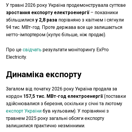
У травні 2026 року Україна продемонструвала суттєве
зростання експорту електроенергії
– показники
збільшилися
у 2,8 раза
порівняно з квітнем і сягнули
94 тис. МВт-год. Проте держава все ще залишається
нетто-імпортером (купує більше, ніж продає).
Про це
свідчать
результати моніторингу ExPro
Electricity.
Динаміка експорту
Загалом від початку 2026 року Україна продала за
кордон
157,5 тис. МВт-год електроенергії
(поставки
здійснювалися з березня, оскільки у січні та лютому
експорт України
був нульовим). У порівнянні з
травнем 2025 року загальні обсяги експорту
залишилися практично незмінними.