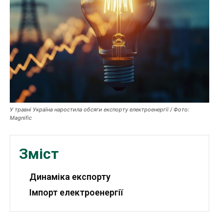
Публікації
ФОП
Курс валют
Ми в соц. мережах
У травні Україна наростила обсяги експорту електроенергії / Фото:
Magnific
Зміст
Динаміка експорту
Імпорт електроенергії