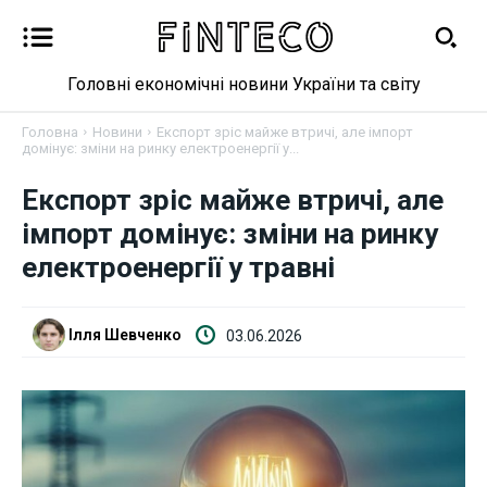
Головні економічні новини України та світу
Головна
Новини
Експорт зріс майже втричі, але імпорт
домінує: зміни на ринку електроенергії у...
Експорт зріс майже втричі, але
Новини
імпорт домінує: зміни на ринку
Бізнес
електроенергії у травні
Фінанси
Ілля Шевченко
03.06.2026
Валютний ринок
Криптовалюта
Робота і освіта