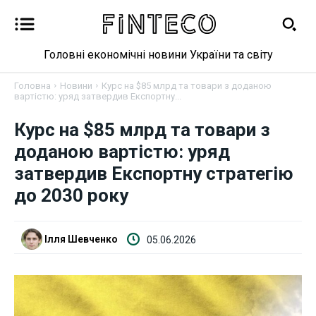
Головні економічні новини України та світу
Головна
Новини
Курс на $85 млрд та товари з доданою
вартістю: уряд затвердив Експортну...
Курс на $85 млрд та товари з
Новини
доданою вартістю: уряд
затвердив Експортну стратегію
Бізнес
до 2030 року
Фінанси
Ілля Шевченко
05.06.2026
Валютний ринок
Криптовалюта