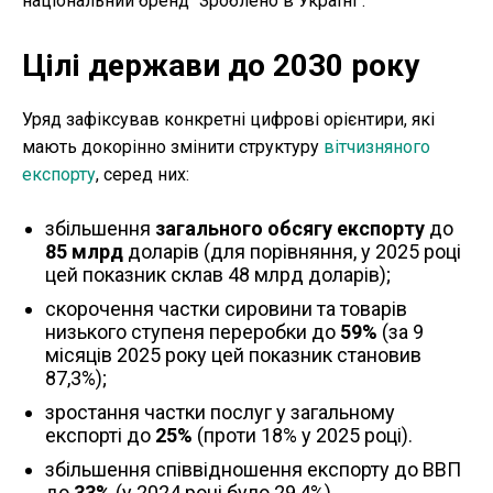
національний бренд "Зроблено в Україні".
Цілі держави до 2030 року
Уряд зафіксував конкретні цифрові орієнтири, які
мають докорінно змінити структуру
вітчизняного
експорту
, серед них:
збільшення
загального обсягу експорту
до
85 млрд
доларів (для порівняння, у 2025 році
цей показник склав 48 млрд доларів);
скорочення частки сировини та товарів
низького ступеня переробки до
59%
(за 9
місяців 2025 року цей показник становив
87,3%);
зростання частки послуг у загальному
експорті до
25%
(проти 18% у 2025 році).
збільшення співвідношення експорту до ВВП
до
33%
(у 2024 році було 29,4%).