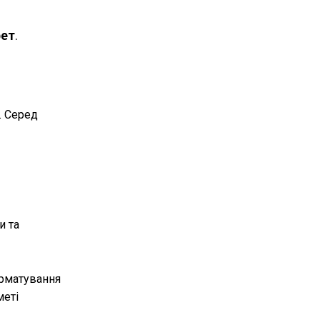
рет
.
. Серед
и та
орматування
меті