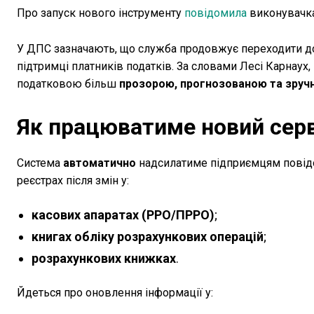
Про запуск нового інструменту
повідомила
виконувачка
У ДПС зазначають, що служба продовжує переходити до 
підтримці платників податків. За словами Лесі Карнаух,
податковою більш
прозорою, прогнозованою та зруч
Як працюватиме новий серв
Система
автоматично
надсилатиме підприємцям повідо
реєстрах після змін у:
касових апаратах (РРО/ПРРО)
;
книгах обліку розрахункових операцій
;
розрахункових книжках
.
Йдеться про оновлення інформації у: