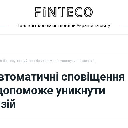
Головні економічні новини України та світу
бізнесу: новий сервіс допоможе уникнути штрафів і...
втоматичні сповіщення
с допоможе уникнути
зій