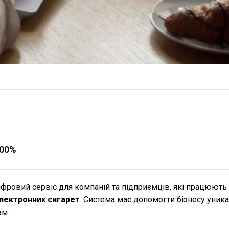
200%
ровий сервіс для компаній та підприємців, які працюють 
лектронних сигарет
. Система має допомогти бізнесу уник
ам.