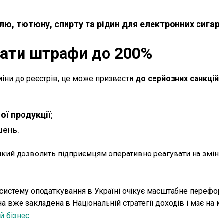
олю, тютюну, спирту та рідин для електронних сига
ати штрафи до 200%
міни до реєстрів, це може призвести
до серйозних санкцій
ої продукції
;
шень.
який дозволить підприємцям оперативно реагувати на змін
 систему оподаткування в Україні очікує масштабне переф
а вже закладена в Національній стратегії доходів і має на 
 бізнес.