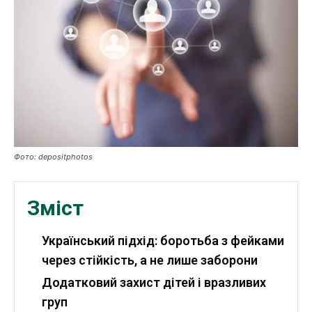
Робота і освіта
Публікації
ФОП
Курс валют
Фото: depositphotos
Ми в соц. мережах
Зміст
Український підхід: боротьба з фейками
через стійкість, а не лише заборони
Додатковий захист дітей і вразливих
груп