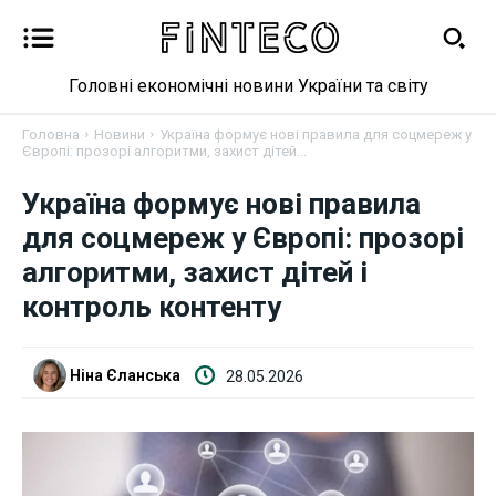
Головні економічні новини України та світу
Головна
Новини
Україна формує нові правила для соцмереж у
Європі: прозорі алгоритми, захист дітей...
Україна формує нові правила
для соцмереж у Європі: прозорі
Новини
алгоритми, захист дітей і
Бізнес
контроль контенту
Фінанси
Ніна Єланська
28.05.2026
Валютний ринок
Криптовалюта