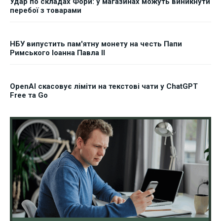
Удар по складах Фори: у магазинах можуть виникнути
перебої з товарами
НБУ випустить пам'ятну монету на честь Папи
Римського Іоанна Павла II
OpenAI скасовує ліміти на текстові чати у ChatGPT
Free та Go