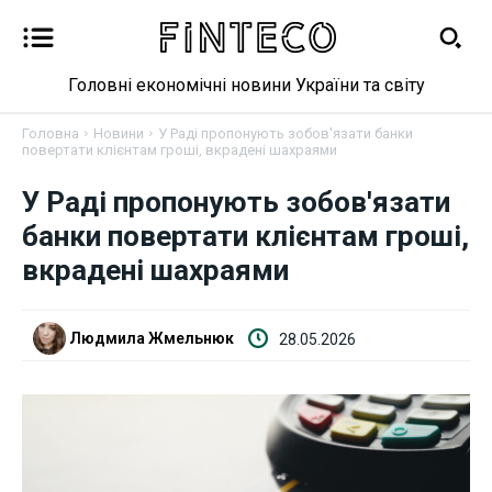
Головні економічні новини України та світу
Головна
Новини
У Раді пропонують зобов'язати банки
повертати клієнтам гроші, вкрадені шахраями
У Раді пропонують зобов'язати
Новини
банки повертати клієнтам гроші,
Бізнес
вкрадені шахраями
Фінанси
Людмила Жмельнюк
28.05.2026
Валютний ринок
Криптовалюта
Робота і освіта