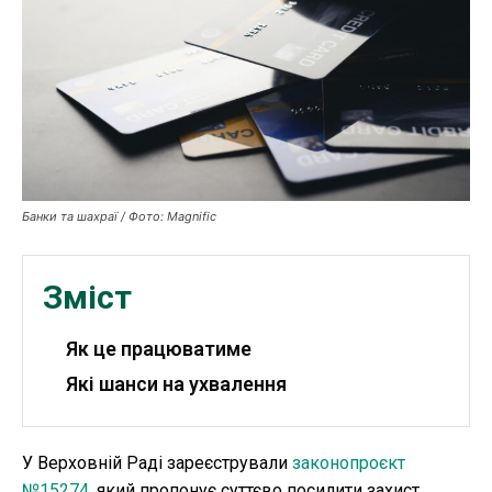
Публікації
ФОП
Курс валют
Банки та шахраї / Фото: Magnific
Ми в соц. мережах
Зміст
Як це працюватиме
Які шанси на ухвалення
У Верховній Раді зареєстрували
законопроєкт
№15274
, який пропонує суттєво посилити захист