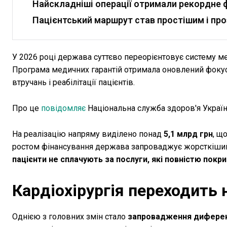
Найскладніші операції отримали рекордне 
Пацієнтський маршрут став простішим і пр
У 2026 році держава суттєво переорієнтовує систему 
Програма медичних гарантій отримала оновлений фокус 
втручань і реабілітації пацієнтів.
Про це
повідомляє
Національна служба здоров'я Україн
На реалізацію напряму виділено понад
5,1 млрд грн
, щ
ростом фінансування держава запроваджує жорсткіши
пацієнти не сплачують за послуги, які повністю по
Кардіохірургія переходить 
Однією з головних змін стало
запровадження диферен