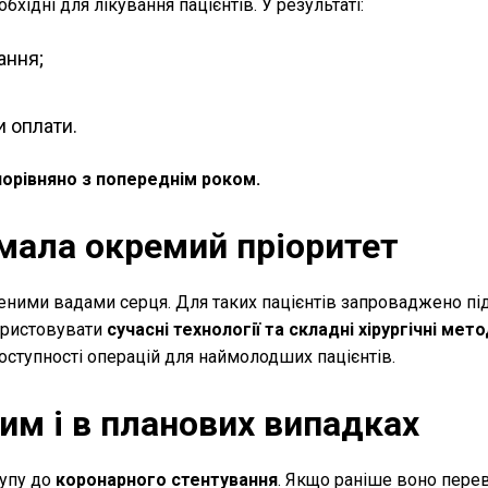
хідні для лікування пацієнтів. У результаті:
ання;
и оплати.
 порівняно з попереднім роком.
имала окремий пріоритет
еними вадами серця. Для таких пацієнтів запроваджено пі
ористовувати
сучасні технології та складні хірургічні мет
ступності операцій для наймолодших пацієнтів.
им і в планових випадках
тупу до
коронарного стентування
. Якщо раніше воно пер