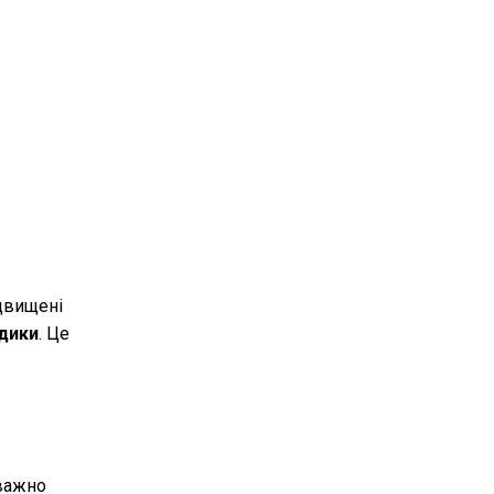
двищені
одики
. Це
еважно