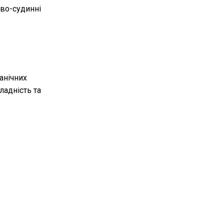
ево-судинні
анічних
ладність та