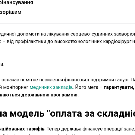
фінансування
озорішим
медичної допомоги на лікування серцево-судинних захворю
– від профілактики до високотехнологічних кардіохірургі
и.
о означає помітне посилення фінансової підтримки галузі. 
й моніторинг
медичних закладів
. Його мета –
гарантувати,
криваються державною програмою.
на модель "оплата за складні
ційованих тарифів
. Тепер держава фінансує операції зале