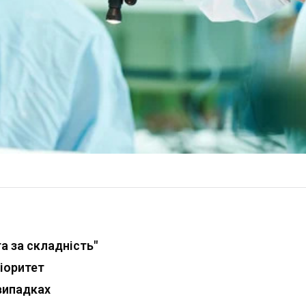
а за складність"
іоритет
випадках