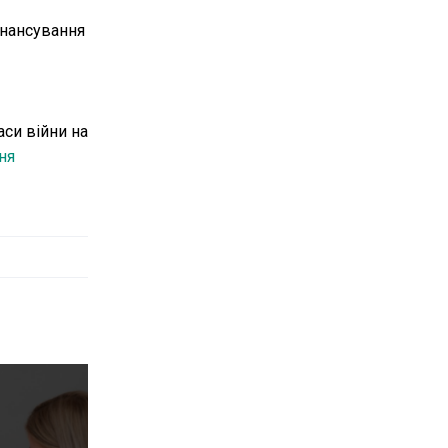
інансування
аси війни на
ня