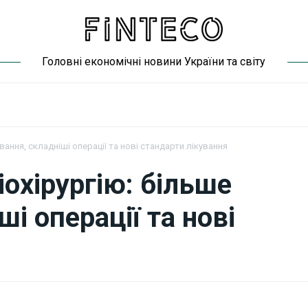
Головні економічні новини України та світу
ання, складніші операції та нові стандарти лікування
охірургію: більше
і операції та нові