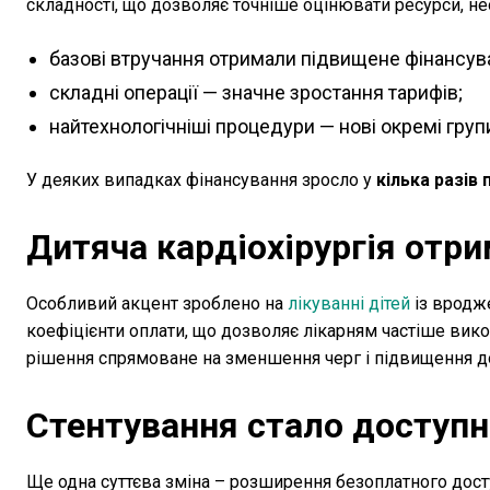
складності, що дозволяє точніше оцінювати ресурси, необ
базові втручання отримали підвищене фінансув
складні операції — значне зростання тарифів;
найтехнологічніші процедури — нові окремі груп
У деяких випадках фінансування зросло у
кілька разів
Дитяча кардіохірургія отр
Особливий акцент зроблено на
лікуванні дітей
із вродж
коефіцієнти оплати, що дозволяє лікарням частіше вик
рішення спрямоване на зменшення черг і підвищення до
Стентування стало доступн
Ще одна суттєва зміна – розширення безоплатного дос