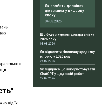
Як зробити дозвілля
цікавішим у цифрову
епоху
04.08.2026
вань.
чних
Що буде з курсом долара влітку
2026 року
03.08.2026
Як відновити зіпсовану кредитну
історію у 2026 році
24.07.2026
Паралельно з
Як підприємцю використовувати
 що
ChatGPT у щоденній роботі
22.07.2026
сть"
жно від їх