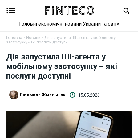
Головні економічні новини України та світу
Головна
Новини
Дія запустила ШІ-агента у мобільному
застосунку - які послуги доступні
Дія запустила ШІ-агента у
Новини
мобільному застосунку – які
Бізнес
послуги доступні
Фінанси
Людмила Жмельнюк
15.05.2026
Валютний ринок
Криптовалюта
Робота і освіта