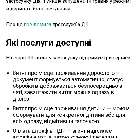
застосунку Дія. Функція запущена 14 травня у режимі
відкритого бета-тестування.
Про це
повідомила
пресслужба Дії.
Які послуги доступні
На старті ШІ-агент у застосунку підтримує три сервіси.
Витяг про місце проживання дорослого —
документ формується автоматично, статус
обробки відображається безпосередньо в
чаті, завантажити витяг можна одразу в
діалозі.
Витяг про місце проживання дитини — можна
сформувати для конкретної дитини або для
всіх одразу, відмітивши галочкою.
Оплата штрафів ПДР — агент надсилає
штрафи в чат із датою, сумою і деталями