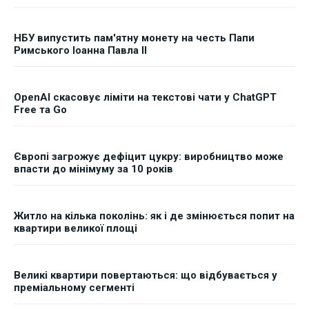
НБУ випустить пам'ятну монету на честь Папи
Римського Іоанна Павла II
OpenAI скасовує ліміти на текстові чати у ChatGPT
Free та Go
Європі загрожує дефіцит цукру: виробництво може
впасти до мінімуму за 10 років
Житло на кілька поколінь: як і де змінюється попит на
квартири великої площі
Великі квартири повертаються: що відбувається у
преміальному сегменті