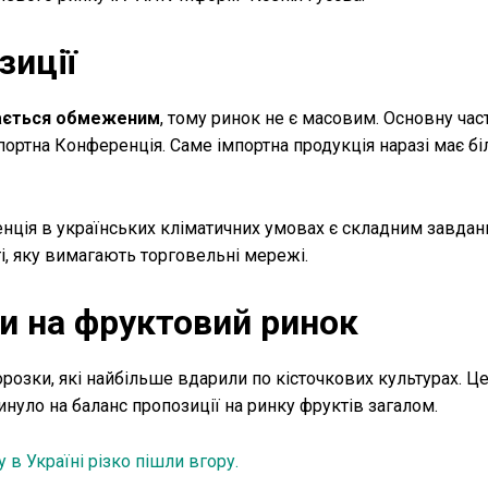
зиції
ишається обмеженим
, тому ринок не є масовим. Основну час
портна Конференція. Саме імпортна продукція наразі має б
нція в українських кліматичних умовах є складним завдан
і, яку вимагають торговельні мережі.
и на фруктовий ринок
розки, які найбільше вдарили по кісточкових культурах. Ц
инуло на баланс пропозиції на ринку фруктів загалом.
 в Україні різко пішли вгору.