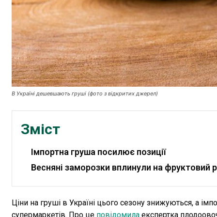
В Україні дешевшають груші (фото з відкритих джерел)
Зміст
Імпортна груша посилює позиції
Весняні заморозки вплинули на фруктовий 
Ціни на груші в Україні цього сезону знижуються, а імп
супермаркетів. Про це
повідомила
експертка плодоовоч