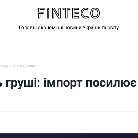
Головні економічні новини України та світу
нкуренцію на ринку
 груші: імпорт посилює