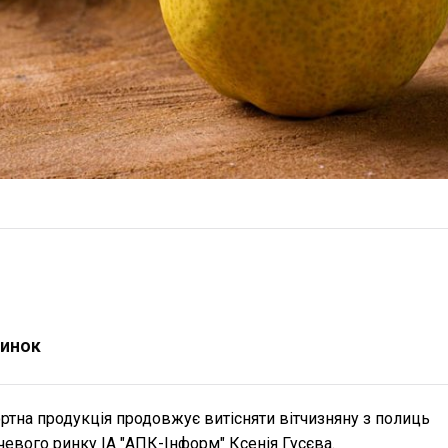
ринок
ортна продукція продовжує витісняти вітчизняну з полиць
евого ринку ІА "АПК-Інформ" Ксенія Гусєва.