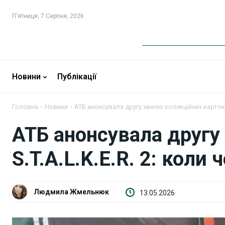
П'ятниця, 7 Серпня, 2026
Новини
Новини
Новини
Публікації
Бізнес
Бізнес
Головна
Новини
АТБ анонсувала другу хвилю колекційних карток S.
Фінанси
Фінанси
АТБ анонсувала другу
Валютний ринок
Валютний ринок
S.T.A.L.K.E.R. 2: коли 
Криптовалюта
Криптовалюта
Робота і освіта
Робота і освіта
Людмила Жмельнюк
13.05.2026
Публікації
Публікації