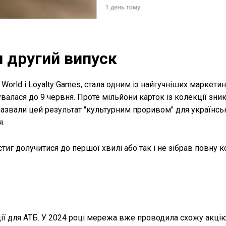
 другий випуск
World і Loyalty Games, стала одним із найгучніших маркети
увалася до 9 червня. Проте мільйони карток із колекції зни
назвали цей результат "культурним проривом" для українсь
я.
стиг долучитися до першої хвилі або так і не зібрав повну 
ії для АТБ. У 2024 році мережа вже проводила схожу акцію