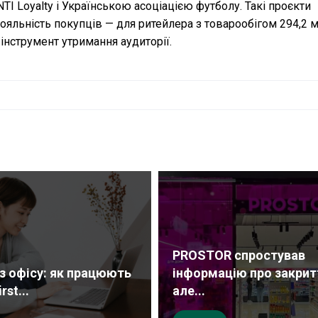
NTI Loyalty і Українською асоціацією футболу. Такі проєкти
яльність покупців — для ритейлера з товарообігом 294,2 м
інструмент утримання аудиторії.
PROSTOR спростував
ез офісу: як працюють
інформацію про закрит
rst...
але...