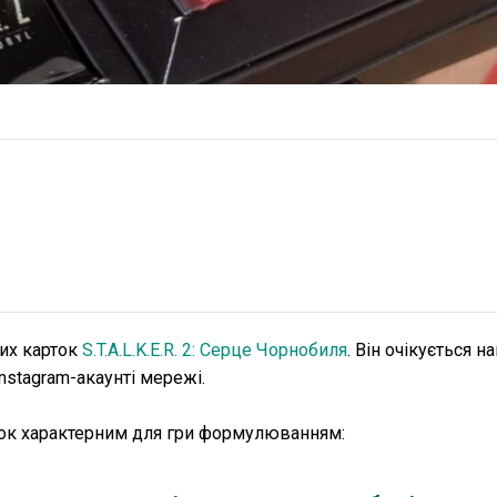
них карток
S.T.A.L.K.E.R. 2: Серце Чорнобиля
. Він очікується н
nstagram-акаунті мережі.
ток характерним для гри формулюванням: