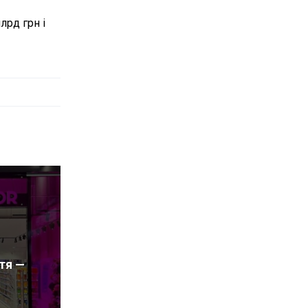
лрд грн і
тя —