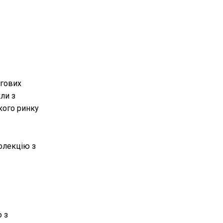
нгових
кли з
кого ринку
колекцію з
 з