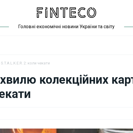
Головні економічні новини України та світу
T.A.L.K.E.R. 2: коли чекати
 хвилю колекційних кар
чекати