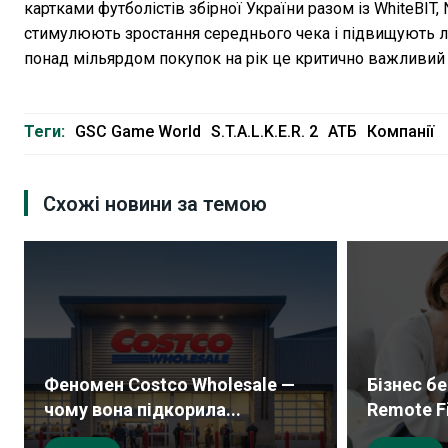
картками футболістів збірної України разом із WhiteBIT, 
стимулюють зростання середнього чека і підвищують ло
понад мільярдом покупок на рік це критично важливий 
Теги:
GSC Game World
S.T.A.L.K.E.R. 2
АТБ
Компанії
Схожі новини за темою
Феномен Costco Wholesale —
Бізнес б
чому вона підкорила...
Remote Fi