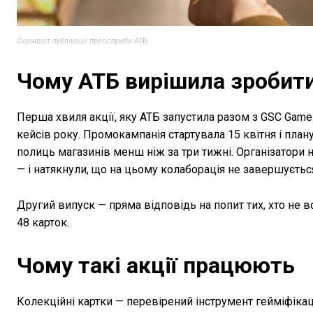
Скріншот публікації пресслужби АТБ
Чому АТБ вирішила зробити
Перша хвиля акції, яку АТБ запустила разом з GSC Game 
кейсів року. Промокампанія стартувала 15 квітня і план
полиць магазинів менш ніж за три тижні. Організатори 
— і натякнули, що на цьому колаборація не завершуєтьс
Другий випуск — пряма відповідь на попит тих, хто не в
48 карток.
Чому такі акції працюють
Колекційні картки — перевірений інструмент гейміфікац