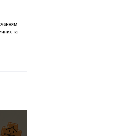
жчанням
ичних та