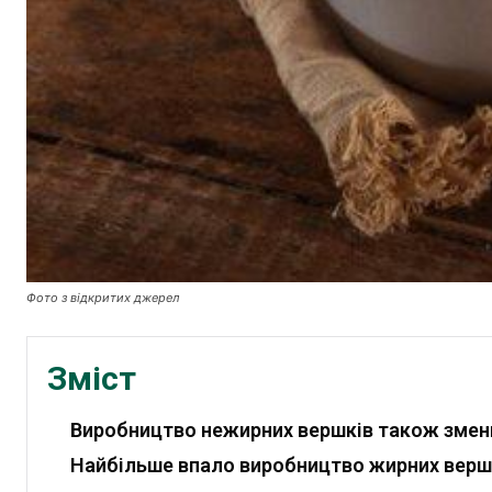
Фото з відкритих джерел
Зміст
Виробництво нежирних вершків також зме
Найбільше впало виробництво жирних верш