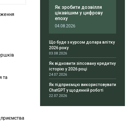
Як зробити дозвілля
цікавішим у цифрову
иження
епоху
04.08.2026
Що буде з курсом долара влітку
2026 року
03.08.2026
вершків
Як відновити зіпсовану кредитну
історію у 2026 році
24.07.2026
я та
Як підприємцю використовувати
ChatGPT у щоденній роботі
22.07.2026
ідприємства