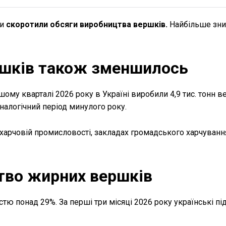
ки
скоротили обсяги виробництва вершків.
Найбільше зн
ршків також зменшилось
ому кварталі 2026 року в Україні виробили 4,9 тис. тонн 
 аналогічний період минулого року.
харчовій промисловості, закладах громадського харчуванн
тво жирних вершків
ю понад 29%. За перші три місяці 2026 року українські п