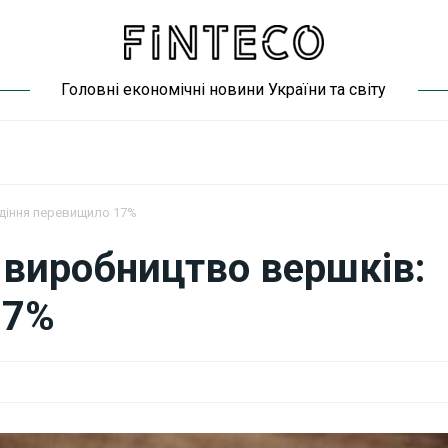
Головні економічні новини України та світу
адіння перевищило 17%
я виробництво вершків:
17%