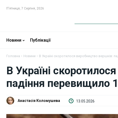
П'ятниця, 7 Серпня, 2026
Новини
Новини
Новини
Публікації
Бізнес
Бізнес
Головна
Новини
В Україні скоротилося виробництво вершків: п
Фінанси
Фінанси
В Україні скоротилос
Валютний ринок
Валютний ринок
падіння перевищило 
Криптовалюта
Криптовалюта
Робота і освіта
Робота і освіта
Анастасія Коломушева
13.05.2026
Публікації
Публікації