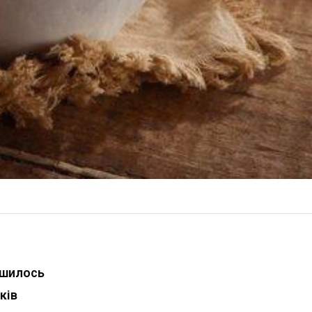
ншилось
ків