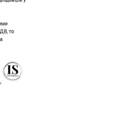
ими
ДВ, то
ва