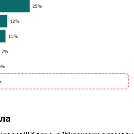
ила
нення від ПДВ посилок до 150 євро ставить закордонних 