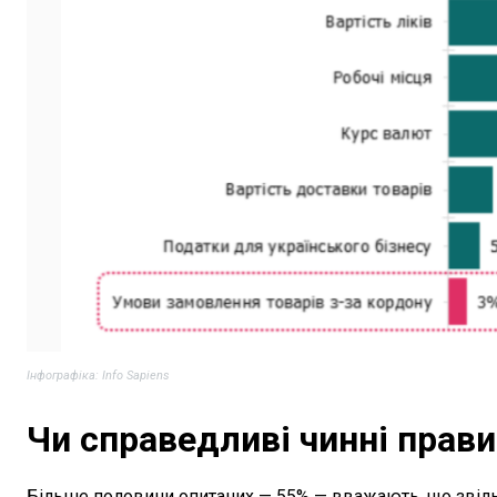
Інфографіка: Info Sapiens
Чи справедливі чинні прав
Більше половини опитаних — 55% — вважають, що звіль