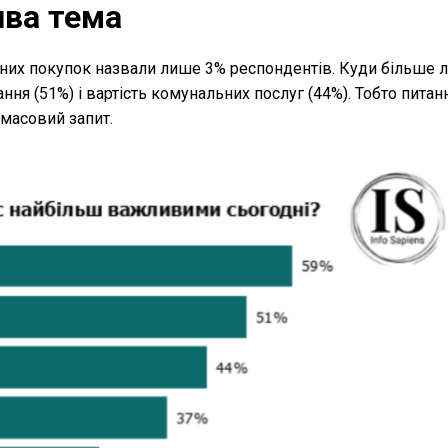
ива тема
их покупок назвали лише 3% респондентів. Куди більше 
ння (51%) і вартість комунальних послуг (44%). Тобто питан
 масовий запит.