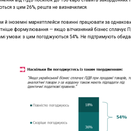
ються з цим 26%, решта не визначилися.
ини й іноземні маркетплейси повинні працювати за однаков
етніше формулювання — якщо вітчизняний бізнес сплачує П
 самі умови: з цим погоджуються 54%. Не підтримують обид