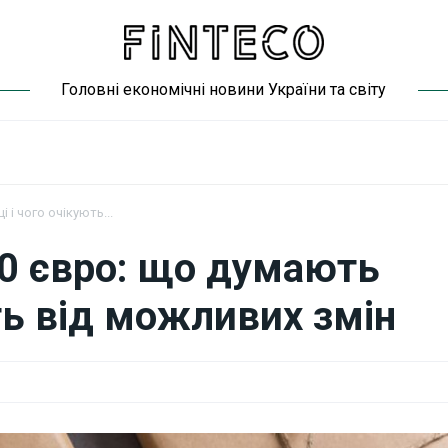
Головні економічні новини України та світу
 і чого очікують...
0 євро: що думають
ють від можливих змін