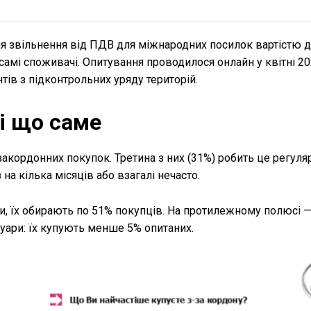
я звільнення від ПДВ для міжнародних посилок вартістю д
 самі споживачі. Опитування проводилося онлайн у квітні 20
ів з підконтрольних уряду територій.
і що саме
кордонних покупок. Третина з них (31%) робить це регуляр
на кілька місяців або взагалі нечасто.
ари, їх обирають по 51% покупців. На протилежному полюсі 
суари: їх купують менше 5% опитаних.