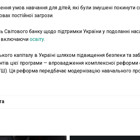
ння умов навчання для дітей, які були змушені покинути с
овах постійної загрози.
Світового банку щодо підтримки України у подоланні насл
и, включаючи
освіту
.
ого капіталу в Україні шляхом підвищення безпеки та за
нтів цієї програми — впровадження комплексної реформи 
(НУШ). Ця реформа передбачає модернізацію навчального пр
та