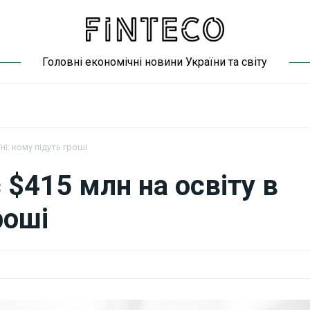
Головні економічні новини України та світу
ні: кому підуть гроші
 $415 млн на освіту в
роші