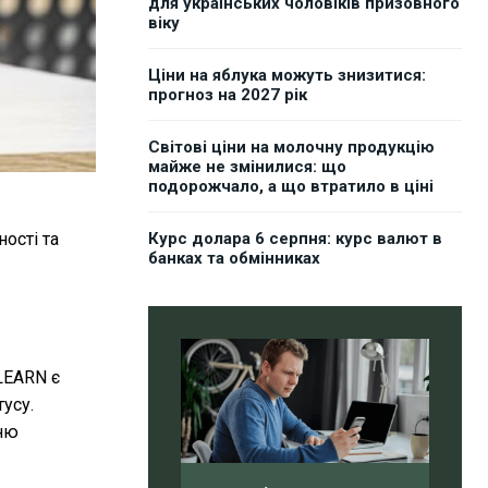
для українських чоловіків призовного
віку
Ціни на яблука можуть знизитися:
прогноз на 2027 рік
Світові ціни на молочну продукцію
майже не змінилися: що
подорожчало, а що втратило в ціні
ості та
Курс долара 6 серпня: курс валют в
банках та обмінниках
LEARN є
тусу.
ню