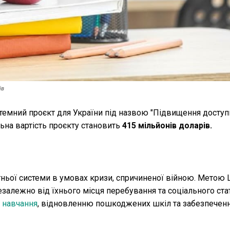
ів
темний проєкт для України під назвою "Підвищення доступн
альна вартість проєкту становить
415 мільйонів доларів.
тньої системи в умовах кризи, спричиненої війною. Метою 
незалежно від їхнього місця перебування та соціального ста
 навчання
, відновленню пошкоджених шкіл та забезпечен