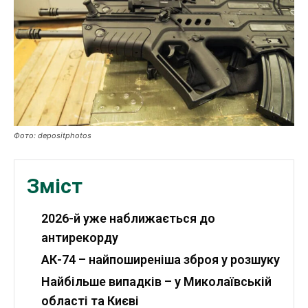
Робота і освіта
Публікації
ФОП
Курс валют
Фото: depositphotos
Ми в соц. мережах
Зміст
2026-й уже наближається до
антирекорду
АК-74 – найпоширеніша зброя у розшуку
Найбільше випадків – у Миколаївській
області та Києві