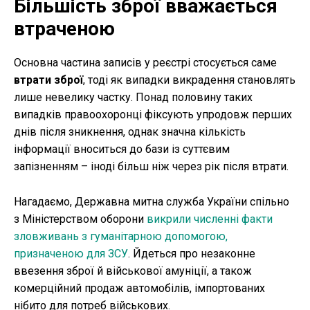
Більшість зброї вважається
втраченою
Основна частина записів у реєстрі стосується саме
втрати зброї
, тоді як випадки викрадення становлять
лише невелику частку. Понад половину таких
випадків правоохоронці фіксують упродовж перших
днів після зникнення, однак значна кількість
інформації вноситься до бази із суттєвим
запізненням – іноді більш ніж через рік після втрати.
Нагадаємо, Державна митна служба України спільно
з Міністерством оборони
викрили численні факти
зловживань з гуманітарною допомогою,
призначеною для ЗСУ
. Йдеться про незаконне
ввезення зброї й військової амуніції, а також
комерційний продаж автомобілів, імпортованих
нібито для потреб військових.