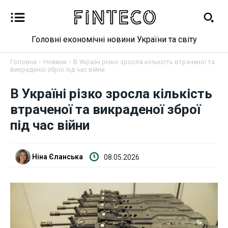
Головні економічні новини України та світу
Головна
Новини
В Україні різко зросла кількість втраченої та
викраденої зброї під час війни
В Україні різко зросла кількість
втраченої та викраденої зброї
Новини
під час війни
Бізнес
Ніна Єланська
08.05.2026
Фінанси
Валютний ринок
Криптовалюта