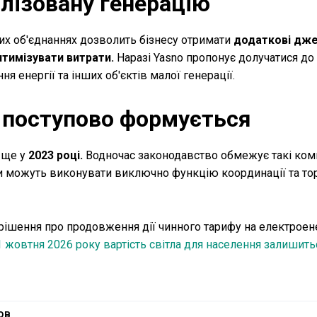
алізовану генерацію
них об'єднаннях дозволить бізнесу отримати
додаткові дж
птимізувати витрати.
Наразі Yasno пропонує долучатися до
ня енергії та інших об'єктів малої генерації.
і поступово формується
 ще у
2023 році.
Водночас законодавство обмежує такі комп
они можуть виконувати виключно функцію координації та тор
в рішення про продовження дії чинного тарифу на електроен
 жовтня 2026 року вартість світла для населення залишить
ов