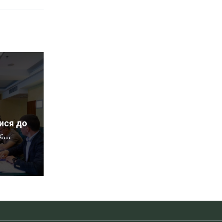
ися до
...