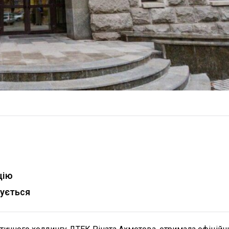
цію
мується