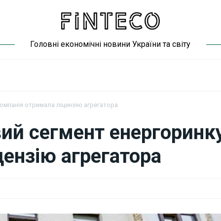
Головні економічні новини України та світу
компанія отримала ліцензію агрегатора
вий сегмент енергоринку
цензію агрегатора