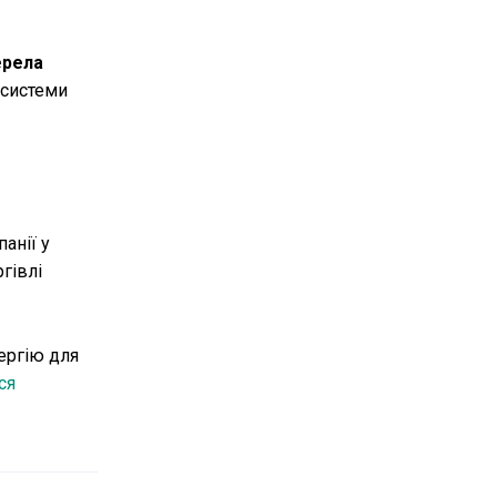
ерела
 системи
анії у
гівлі
ергію для
ся