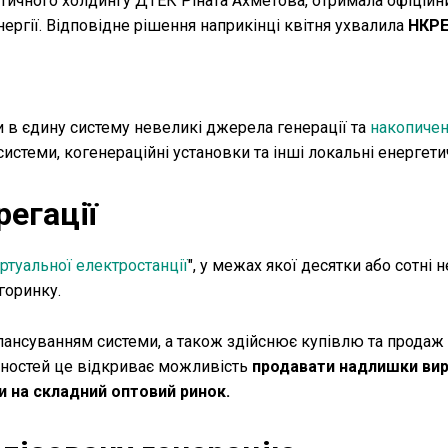
гетичного холдингу ДТЕК Ріната Ахметова, отримала офіційн
ергії. Відповідне рішення наприкінці квітня ухвалила
НКР
и в єдину систему невеликі джерела генерації та
накопичен
истеми, когенераційні установки та інші локальні енергетич
егації
іртуальної електростанції
", у межах якої десятки або сотні
горинку.
алансуванням системи, а також здійснює купівлю та продаж
жностей це відкриває можливість
продавати надлишки ви
и на складний оптовий ринок.