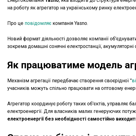
Енергокомпанія
Yasno
, яка входить до структури енер
на роботу як агрегатор на українському ринку електроен
Про це
повідомляє
компанія Yasno.
Новий формат діяльності дозволяє компанії об'єднуват
зокрема домашні сонячні електростанції, акумуляторні с
Як працюватиме модель агр
Механізм агрегації передбачає створення своєрідної "
в
учасників можуть спільно працювати на оптовому енер
Агрегатор координує роботу таких об'єктів, управляє б
електроенергії. Для власників малих генеруючих поту
електроенергії без необхідності самостійно виходит