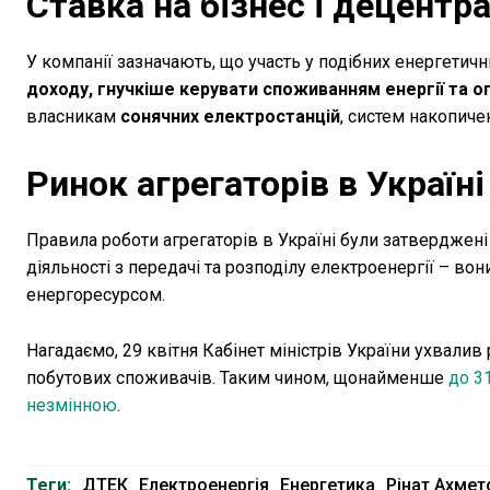
Ставка на бізнес і децентр
У компанії зазначають, що участь у подібних енергетич
доходу, гнучкіше керувати споживанням енергії та о
власникам
сонячних електростанцій
, систем накопичен
Ринок агрегаторів в Україн
Правила роботи агрегаторів в Україні були затверджені
діяльності з передачі та розподілу електроенергії – в
енергоресурсом.
Нагадаємо, 29 квітня Кабінет міністрів України ухвали
побутових споживачів. Таким чином, щонайменше
до 31
незмінною
.
Теги:
ДТЕК
Електроенергія
Енергетика
Рінат Ахмет