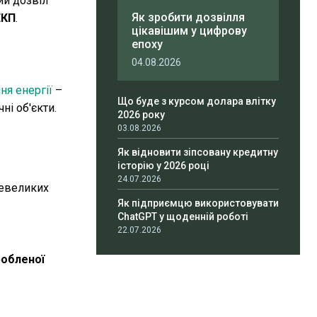
ий дозвіл
Як зробити дозвілля
ЕКП
.
цікавішим у цифрову
епоху
04.08.2026
ня енергії
–
Що буде з курсом долара влітку
ні об'єкти.
2026 року
03.08.2026
Як відновити зіпсовану кредитну
історію у 2026 році
24.07.2026
 невеликих
Як підприємцю використовувати
ChatGPT у щоденній роботі
22.07.2026
робленої