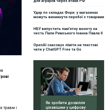
для аграріїв через атаки РФ
Удар по складах Фори: у магазинах
можуть виникнути перебої з товарами
НБУ випустить пам'ятну монету на
честь Папи Римського Іоанна Павла II
OpenAI скасовує ліміти на текстові
чати у ChatGPT Free та Go
на
грові
Як зробити дозвілля
цікавішим у цифрову
х травм і