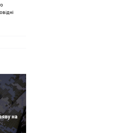
го
овідні
аяву на