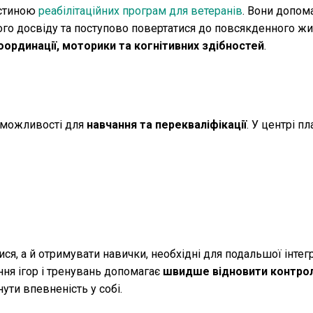
астиною
реабілітаційних програм для ветеранів
. Вони допом
ого досвіду та поступово повертатися до повсякденного жи
оординації, моторики та когнітивних здібностей
.
ь можливості для
навчання та перекваліфікації
. У центрі п
я, а й отримувати навички, необхідні для подальшої інтегр
ння ігор і тренувань допомагає
швидше відновити контро
ути впевненість у собі.