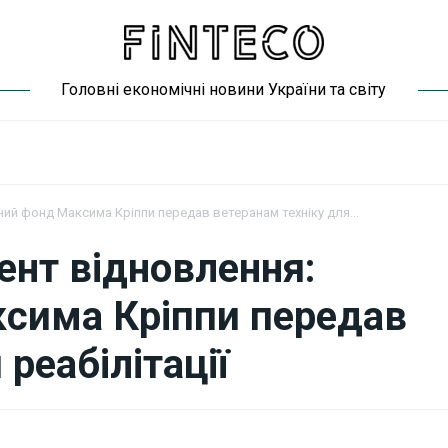
Головні економічні новини України та світу
ний фонд Максима Кріппи передав ветеранам техніку для...
ент відновлення:
ксима Кріппи передав
реабілітації