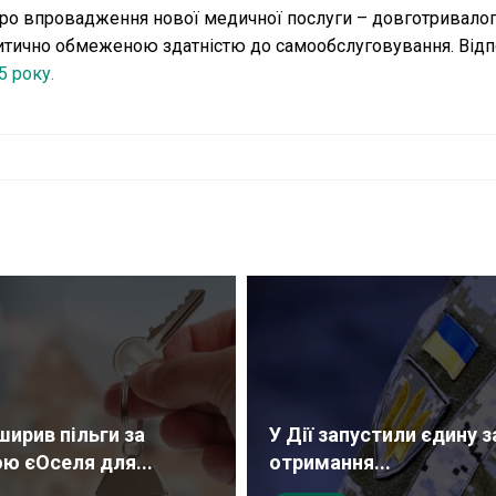
 про впровадження нової медичної послуги – довготривало
критично обмеженою здатністю до самообслуговування. Відп
 року.
ширив пільги за
У Дії запустили єдину з
ю єОселя для...
отримання...