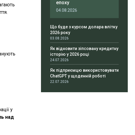
епоху
агають
04.08.2026
ття.
Що буде з курсом долара влітку
2026 року
03.08.2026
Як відновити зіпсовану кредитну
ланують
історію у 2026 році
24.07.2026
Як підприємцю використовувати
ChatGPT у щоденній роботі
22.07.2026
ації у
ль над