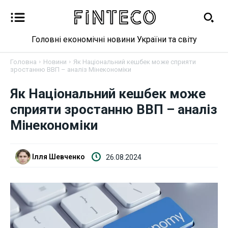
Головні економічні новини України та світу
Головна
Новини
Як Національний кешбек може сприяти
зростанню ВВП – аналіз Мінекономіки
Новини
Як Національний кешбек може
сприяти зростанню ВВП – аналіз
Бізнес
Мінекономіки
Фінанси
Ілля Шевченко
26.08.2024
Валютний ринок
Криптовалюта
Робота і освіта