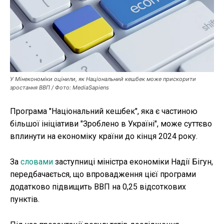
Публікації
ФОП
Курс валют
У Мінекономіки оцінили, як Національний кешбек може прискорити
зростання ВВП / Фото: MediaSapiens
Ми в соц. мережах
Програма "Національний кешбек", яка є частиною
більшої ініціативи "Зроблено в Україні", може суттєво
вплинути на економіку країни до кінця 2024 року.
За
словами
заступниці міністра економіки Надії Бігун,
передбачається, що впровадження цієї програми
додатково підвищить ВВП на 0,25 відсоткових
пунктів.