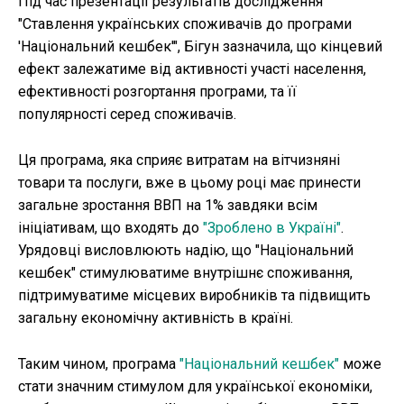
Під час презентації результатів дослідження
"Ставлення українських споживачів до програми
'Національний кешбек'", Бігун зазначила, що кінцевий
ефект залежатиме від активності участі населення,
ефективності розгортання програми, та її
популярності серед споживачів.
Ця програма, яка сприяє витратам на вітчизняні
товари та послуги, вже в цьому році має принести
загальне зростання ВВП на 1% завдяки всім
ініціативам, що входять до
"Зроблено в Україні"
.
Урядовці висловлюють надію, що "Національний
кешбек" стимулюватиме внутрішнє споживання,
підтримуватиме місцевих виробників та підвищить
загальну економічну активність в країні.
Таким чином, програма
"Національний кешбек"
може
стати значним стимулом для української економіки,