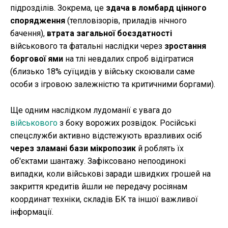
підрозділів. Зокрема, це
здача в ломбард цінного
спорядження
(тепловізорів, приладів нічного
бачення),
втрата загальної боєздатності
військового та фатальні наслідки через
зростання
боргової ями
на тлі невдалих спроб відігратися
(близько 18% суїцидів у війську скоювали саме
особи з ігровою залежністю та критичними боргами).
Ще одним наслідком лудоманії є увага до
військового
з боку ворожих розвідок. Російські
спецслужби активно відстежують вразливих осіб
через зламані бази мікропозик
й роблять їх
об'єктами шантажу. Зафіксовано непоодинокі
випадки, коли військові заради швидких грошей на
закриття кредитів йшли не передачу росіянам
координат техніки, складів БК та іншої важливої
інформації.