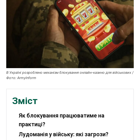
Робота і освіта
Публікації
ФОП
Курс валют
Ми в соц. мережах
В Україні розроблено механізм блокування онлайн-казино для військових /
Фото: АrmyІnform
Зміст
Як блокування працюватиме на
практиці?
Лудоманія у війську: які загрози?