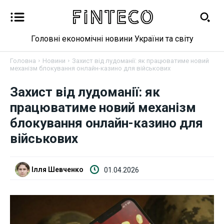
Головні економічні новини України та світу
Головна
Новини
Захист від лудоманії: як працюватиме новий
механізм блокування онлайн-казино для військових
Захист від лудоманії: як
Новини
працюватиме новий механізм
блокування онлайн-казино для
Бізнес
військових
Фінанси
Ілля Шевченко
01.04.2026
Валютний ринок
Криптовалюта