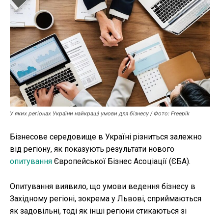
Публікації
ФОП
Курс валют
Ми в соц. мережах
У яких регіонах України найкращі умови для бізнесу / Фото: Freepik
Бізнесове середовище в Україні різниться залежно
від регіону, як показують результати нового
опитування
Європейської Бізнес Асоціації (ЄБА).
Опитування виявило, що умови ведення бізнесу в
Західному регіоні, зокрема у Львові, сприймаються
як задовільні, тоді як інші регіони стикаються зі