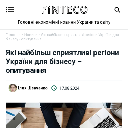
Головні економічні новини України та світу
Головна
Новини
Які найбільш сприятливі регіони України для
бізнесу - опитування
Новини
Які найбільш сприятливі регіони
України для бізнесу –
Бізнес
опитування
Фінанси
Ілля Шевченко
17.08.2024
Валютний ринок
Криптовалюта
Робота і освіта