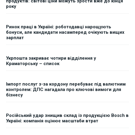
продуктів: світові ціни можуть зрости вже до кінця
року
Ринок праці в Україні: роботодавці нарощують
бонуси, але кандидати насамперед очікують вищих
зарплат
Укрпошта закриває чотири відділення у
Краматорську – список
Імпорт послуг з-за кордону перебуває під валютним
контролем: ДПС нагадала про ключові вимоги для
бізнесу
Російський удар знищив склад із продукцією Bosch в
Україні: компанія оцінює масштаби втрат