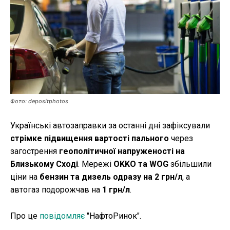
Публікації
ФОП
Курс валют
Фото: depositphotos
Ми в соц. мережах
Українські автозаправки за останні дні зафіксували
стрімке підвищення вартості пального
через
загострення
геополітичної напруженості на
Близькому Сході
. Мережі
OKKO та WOG
збільшили
ціни на
бензин та дизель одразу на 2 грн/л
, а
автогаз подорожчав на
1 грн/л
.
Про це
повідомляє
"НафтоРинок".