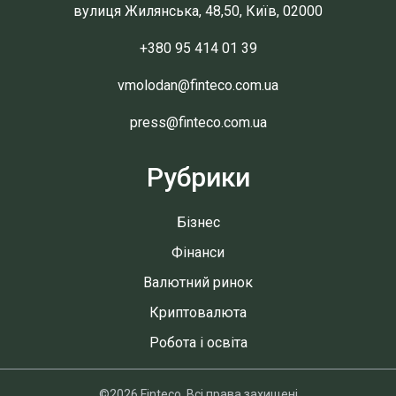
вулиця Жилянська, 48,50, Київ, 02000
+380 95 414 01 39
vmolodan@finteco.com.ua
press@finteco.com.ua
Рубрики
Бізнес
Фінанси
Валютний ринок
Криптовалюта
Робота і освіта
©2026 Finteco. Всі права захищені