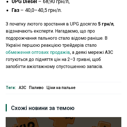
UPG Diesel
– 68,90 грн/л,
Газ
– 40,0–40,5 грн/л.
З початку лютого зростання в UPG досягло
5 грн/л
,
відзначають експерти. Нагадаємо, що про
подорожчання пального стало відомо раніше. В
Україні першою реакцією трейдерів стало
обмеження оптових продажів
, а деякі мережі АЗС
готуються до підняття цін на 2–3 гривні, щоб
запобігти ажіотажному спустошенню запасів.
Теги:
АЗС
Паливо
Ціни на пальне
Схожі новини за темою