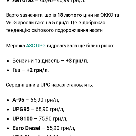
Автогаз
– 40,98–40,99 грн/л.
Варто зазначити, що із
18 лютого
ціни на OKKO та
WOG зросли вже на
5 грн/л
. Це відображає
тенденцію світового подорожчання нафти.
Мережа
АЗС UPG
відреагувала ще більш різко:
Бензини та дизель –
+3 грн/л
,
Газ –
+2 грн/л
.
Середні ціни в UPG наразі становлять:
А-95
– 65,90 грн/л,
UPG95
– 68,90 грн/л,
UPG100
– 75,90 грн/л,
Euro Diesel
– 65,90 грн/л,