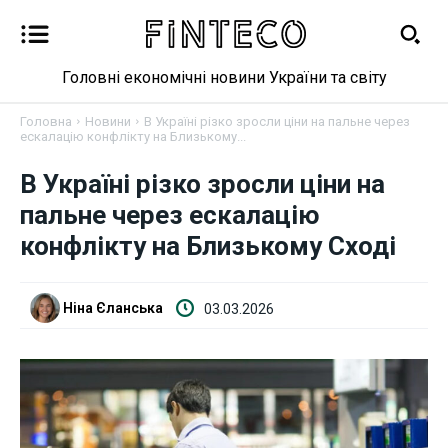
Головні економічні новини України та світу
Головна
Новини
В Україні різко зросли ціни на пальне через
ескалацію конфлікту на Близькому...
В Україні різко зросли ціни на
Новини
пальне через ескалацію
Бізнес
конфлікту на Близькому Сході
Фінанси
Ніна Єланська
03.03.2026
Валютний ринок
Криптовалюта
Робота і освіта