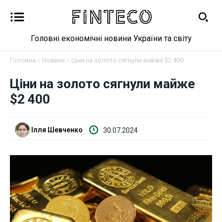
Головні економічні новини України та світу
Головна
Новини
Ціни на золото сягнули майже $2 400
Ціни на золото сягнули майже
Новини
$2 400
Бізнес
Ілля Шевченко
30.07.2024
Фінанси
Валютний ринок
Криптовалюта
Робота і освіта