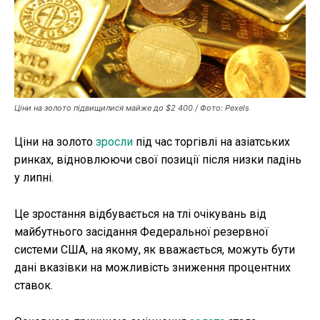
Публікації
ФОП
Курс валют
Ціни на золото підвищилися майже до $2 400 / Фото: Pexels
Ціни на золото
зросли
під час торгівлі на азіатських
Ми в соц. мережах
ринках, відновлюючи свої позиції після низки падінь
у липні.
Це зростання відбувається на тлі очікувань від
майбутнього засідання Федеральної резервної
системи США, на якому, як вважається, можуть бути
дані вказівки на можливість зниження процентних
ставок.