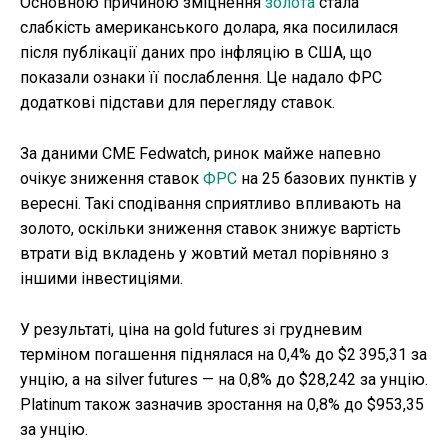
Основною причиною зміцнення
золота
стала
слабкість американського долара, яка посилилася
після публікації даних про інфляцію в США, що
показали ознаки її послаблення. Це надало ФРС
додаткові підстави для перегляду ставок.
За даними CME Fedwatch, ринок майже напевно
очікує зниження ставок
ФРС
на 25 базових пунктів у
вересні. Такі сподівання сприятливо впливають на
золото, оскільки зниження ставок знижує вартість
втрати від вкладень у жовтий метал порівняно з
іншими інвестиціями.
У результаті, ціна на gold futures зі грудневим
терміном погашення піднялася на 0,4% до $2 395,31 за
унцію, а на silver futures — на 0,8% до $28,242 за унцію.
Platinum також зазначив зростання на 0,8% до $953,35
за унцію.