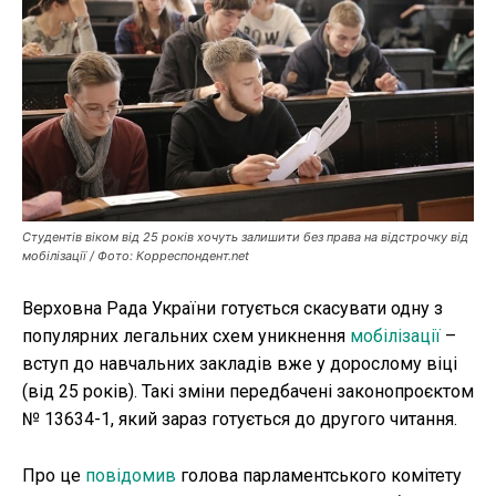
Публікації
ФОП
Курс валют
Ми в соц. мережах
Студентів віком від 25 років хочуть залишити без права на відстрочку від
мобілізації / Фото: Корреспондент.net
Верховна Рада України готується скасувати одну з
популярних легальних схем уникнення
мобілізації
–
вступ до навчальних закладів вже у дорослому віці
(від 25 років). Такі зміни передбачені законопроєктом
№ 13634-1, який зараз готується до другого читання.
Про це
повідомив
голова парламентського комітету