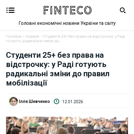
Головні економічні новини України та світу
Головна
Новини
Студенти 25+ без права на відстрочку: у Раді
готують радикальні зміни до...
Студенти 25+ без права на
Новини
відстрочку: у Раді готують
Бізнес
радикальні зміни до правил
мобілізації
Фінанси
Валютний ринок
Ілля Шевченко
12.01.2026
Криптовалюта
Робота і освіта