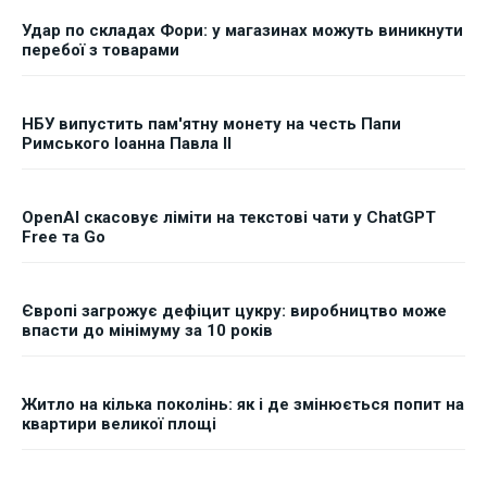
Удар по складах Фори: у магазинах можуть виникнути
перебої з товарами
НБУ випустить пам'ятну монету на честь Папи
Римського Іоанна Павла II
OpenAI скасовує ліміти на текстові чати у ChatGPT
Free та Go
Європі загрожує дефіцит цукру: виробництво може
впасти до мінімуму за 10 років
Житло на кілька поколінь: як і де змінюється попит на
квартири великої площі