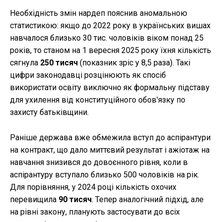
Необхідність змін нардеп пояснив аномальною
статистикою: якщо до 2022 року в українських вишах
навчалося близько 30 тис. чоловіків віком понад 25
років, то станом на 1 вересня 2025 року їхня кількість
сягнула
250 тисяч
(показник зріс у 8,5 раза). Такі
цифри законодавці розцінюють як спосіб
використати освіту виключно як формальну підставу
для ухилення від конституційного обов'язку по
захисту батьківщини.
Раніше держава вже обмежила вступ до аспірантури
на контракт, що дало миттєвий результат і ажіотаж на
навчання знизився до довоєнного рівня, коли в
аспірантуру вступало близько 500 чоловіків на рік.
Для порівняння, у 2024 році кількість охочих
перевищила
90 тисяч
. Тепер аналогічний підхід, але
на рівні закону, планують застосувати до всіх