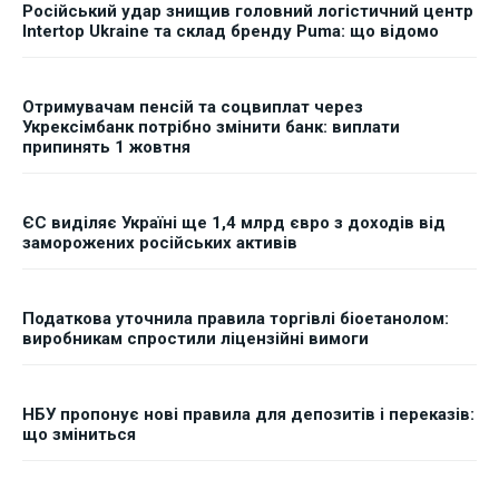
Російський удар знищив головний логістичний центр
Intertop Ukraine та склад бренду Puma: що відомо
Отримувачам пенсій та соцвиплат через
Укрексімбанк потрібно змінити банк: виплати
припинять 1 жовтня
ЄС виділяє Україні ще 1,4 млрд євро з доходів від
заморожених російських активів
Податкова уточнила правила торгівлі біоетанолом:
виробникам спростили ліцензійні вимоги
НБУ пропонує нові правила для депозитів і переказів:
що зміниться