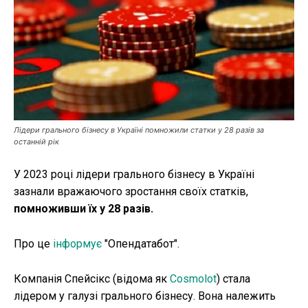
Публікації
ФОП
Курс валют
Лідери грального бізнесу в Україні помножили статки у 28 разів за
Ми в соц. мережах
останній рік
У 2023 році лідери грального бізнесу в Україні
зазнали вражаючого зростання своїх статків,
помноживши їх у 28 разів.
Про це
інформує
"Опендатабот".
Компанія Спейсікс (відома як
Cosmolot
) стала
лідером у галузі грального бізнесу. Вона належить