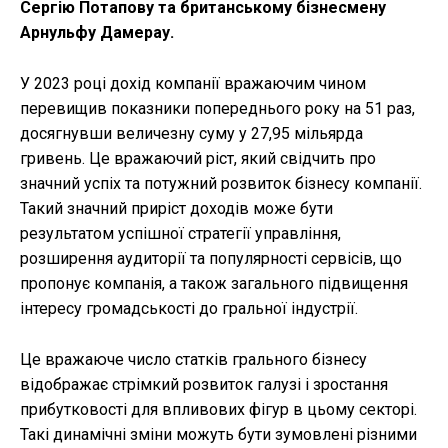
Сергію Потапову та британському бізнесмену
Арнульфу Дамерау.
У 2023 році дохід компанії вражаючим чином
перевищив показники попереднього року на 51 раз,
досягнувши величезну суму у 27,95 мільярда
гривень. Це вражаючий ріст, який свідчить про
значний успіх та потужний розвиток бізнесу компанії.
Такий значний приріст доходів може бути
результатом успішної стратегії управління,
розширення аудиторії та популярності сервісів, що
пропонує компанія, а також загального підвищення
інтересу громадськості до гральної індустрії.
Це вражаюче число статків грального бізнесу
відображає стрімкий розвиток галузі і зростання
прибутковості для впливових фігур в цьому секторі.
Такі динамічні зміни можуть бути зумовлені різними