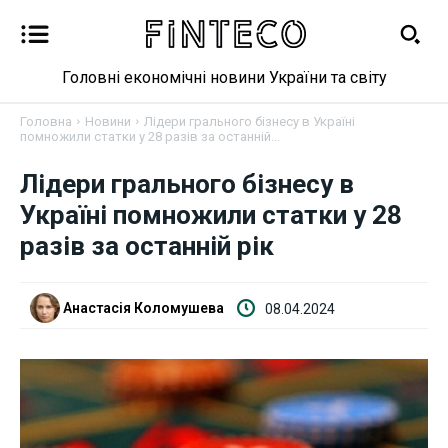
Головні економічні новини України та світу
Головна
Новини
Лідери грального бізнесу в Україні
помножили статки у 28 разів за останній...
Новини
Лідери грального бізнесу в
Україні помножили статки у 28
Бізнес
разів за останній рік
Фінанси
Анастасія Коломушева
08.04.2024
Валютний ринок
Криптовалюта
Робота і освіта