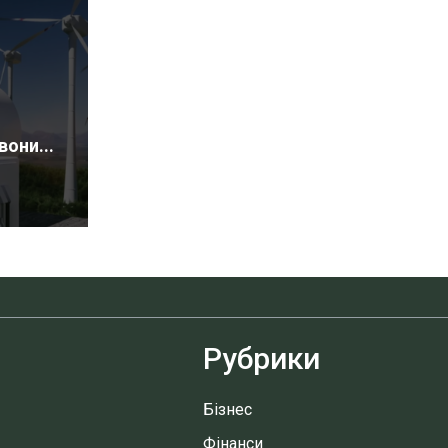
вони...
Рубрики
Бізнес
Фінанси