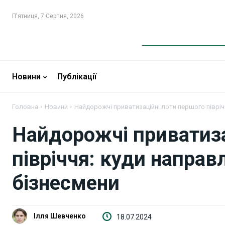
П'ятниця, 7 Серпня, 2026
Новини
Новини
Новини
Публікації
Бізнес
Бізнес
Фінанси
Фінанси
Головна
Новини
Найдорожчі приватизаційні лоти першого піврічч
Найдорожчі приватиза
Валютний ринок
Валютний ринок
півріччя: куди направ
Криптовалюта
Криптовалюта
бізнесмени
Робота і освіта
Робота і освіта
Публікації
Публікації
Ілля Шевченко
18.07.2024