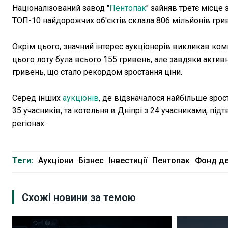
Націоналізований завод "
Пентопак
" зайняв третє місце
ТОП-10 найдорожчих об'єктів склала 806 мільйонів гр
Окрім цього, значний інтерес аукціонерів викликав ком
цього лоту була всього 155 гривень, але завдяки активні
гривень, що стало рекордом зростання ціни.
Серед інших
аукціонів
, де відзначалося найбільше зрос
35 учасників, та котельня в Дніпрі з 24 учасниками, пі
регіонах.
Теги:
Аукціони
Бізнес
Інвестиції
Пентопак
Фонд д
Схожі новини за темою