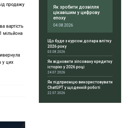
 від продажу
Як зробити дозвілля
цікавішим у цифрову
епоху
04.08.2026
ва вартість
81 мільйона
Що буде з курсом долара влітку
2026 року
03.08.2026
ривернула
Як відновити зіпсовану кредитну
в у цих
історію у 2026 році
24.07.2026
Як підприємцю використовувати
ChatGPT у щоденній роботі
22.07.2026