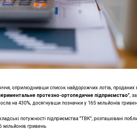
річчя, оприлюднивши список найдорожчих лотів, проданих 
спериментальне протезно-ортопедичне підприємство"
, з
зросла на 430%, досягнувши позначки у 165 мільйонів гривен
кладські потужності підприємства "ТВК", розташовані побл
06 мільйонів гривень.