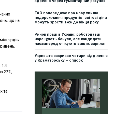
адресно через гуманітарний рахунок
FAO попереджає про нову хвилю
начно
подорожчання продуктів: світові ціни
ень, що на
можуть зрости вже до кінця року
Ринок праці в Україні: роботодавці
нарощують бонуси, але кандидати
 мільярдів
насамперед очікують вищих зарплат
гривень.
Укрпошта закриває чотири відділення
у Краматорську – список
 1,4
на 22%,
х та