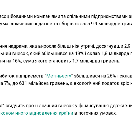
з асоційованими компаніями та спільними підприємствами з
ума сплачених податків та зборів склала 9,9 мільярдів грив
ння надрами, яка виросла більш ніж утричі, досягнувши 2,9
ьний внесок, який збільшився на 19% і склав 1,8 мільярда 
я на 16%, сума якого становить 1,7 мільярда гривень.
ибуток підприємств "
Метінвесту
" збільшився на 26% і склав
 7%, до 631 мільйона гривень, а екологічний податок зріс 
т" свідчить про її значний внесок у фінансування державни
економічного відновлення країни
в поточних умовах.