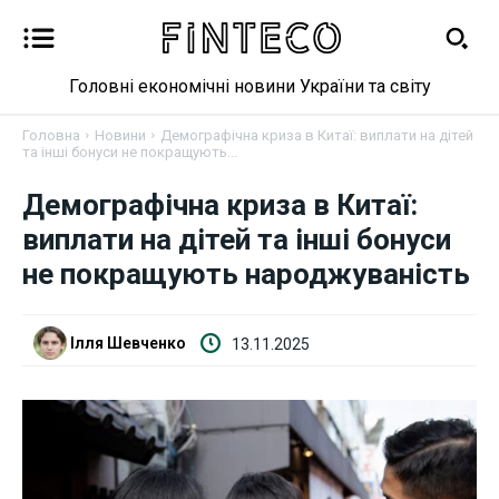
Головні економічні новини України та світу
Головна
Новини
Демографічна криза в Китаї: виплати на дітей
та інші бонуси не покращують...
Демографічна криза в Китаї:
Новини
виплати на дітей та інші бонуси
Бізнес
не покращують народжуваність
Фінанси
Ілля Шевченко
13.11.2025
Валютний ринок
Криптовалюта
Робота і освіта