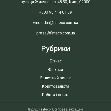
вулиця Жилянська, 48,50, Київ, 02000
+380 95 414 01 39
vmolodan@finteco.com.ua
press@finteco.com.ua
Рубрики
Бізнес
Фінанси
Валютний ринок
Криптовалюта
Робота і освіта
©2026 Finteco. Всі права захищені