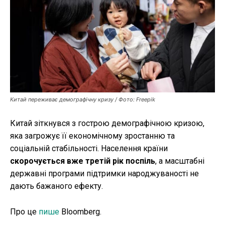
Публікації
ФОП
Курс валют
Китай переживає демографічну кризу / Фото: Freepik
Ми в соц. мережах
Китай зіткнувся з гострою демографічною кризою,
яка загрожує її економічному зростанню та
соціальній стабільності. Населення країни
скорочується вже третій рік поспіль
, а масштабні
державні програми підтримки народжуваності не
дають бажаного ефекту.
Про це
пише
Bloomberg.