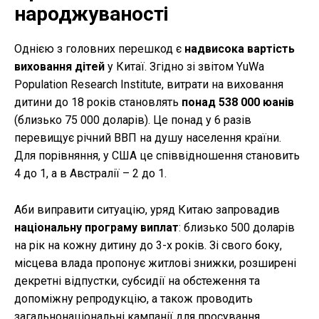
народжуваності
Однією з головних перешкод є
надвисока вартість
виховання дітей
у Китаї. Згідно зі звітом YuWa
Population Research Institute, витрати на виховання
дитини до 18 років становлять
понад 538 000 юанів
(близько 75 000 доларів). Це понад у 6 разів
перевищує річний ВВП на душу населення країни.
Для порівняння, у США це співвідношення становить
4 до 1, а в Австралії – 2 до 1.
Аби виправити ситуацію, уряд Китаю запровадив
національну програму виплат
: близько 500 доларів
на рік на кожну дитину до 3-х років. Зі свого боку,
місцева влада пропонує житлові знижки, розширені
декретні відпустки, субсидії на обстеження та
допоміжну репродукцію, а також проводить
загальнонаціональні кампанії для просування