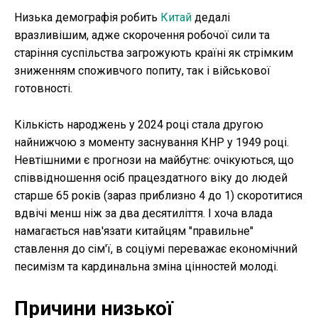
Низька демографія робить
Китай
дедалі
вразливішим, адже скорочення робочої сили та
старіння суспільства загрожують країні як стрімким
зниженням споживчого попиту, так і військової
готовності.
Кількість народжень у 2024 році стала другою
найнижчою з моменту заснування КНР у 1949 році.
Невтішними є прогнози на майбутнє: очікуються, що
співвідношення осіб працездатного віку до людей
старше 65 років (зараз приблизно 4 до 1) скоротитися
вдвічі менш ніж за два десятиліття. І хоча влада
намагається нав'язати китайцям "правильне"
ставлення до сім'ї, в соціумі переважає економічний
песимізм та кардинальна зміна цінностей молоді.
Причини низької