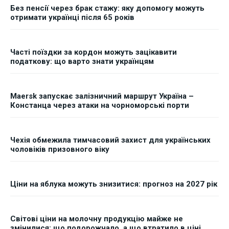
Без пенсії через брак стажу: яку допомогу можуть
отримати українці після 65 років
Часті поїздки за кордон можуть зацікавити
податкову: що варто знати українцям
Maersk запускає залізничний маршрут Україна –
Констанца через атаки на чорноморські порти
Чехія обмежила тимчасовий захист для українських
чоловіків призовного віку
Ціни на яблука можуть знизитися: прогноз на 2027 рік
Світові ціни на молочну продукцію майже не
змінилися: що подорожчало, а що втратило в ціні