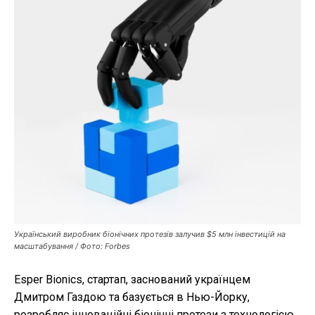
Публікації
ФОП
Курс валют
Ми в соц. мережах
Український виробник біонічних протезів залучив $5 млн інвестицій на
масштабування / Фото: Forbes
Esper Bionics, стартап, заснований українцем
Дмитром Газдою та базується в Нью-Йорку,
розробляє інноваційні біонічні протези з технологією