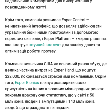
надзвичайно комфортним для використання у
повсякденному житті.
Крім того, компанія розвиває Esper Control —
неінвазивний інтерфейс, що дозволяє здійснювати
управління біонічними пристроями за допомогою
нервових сигналів, і Esper Platform — хмарне рішення,
яке інтегрує
штучний інтелект
для аналізу даних та
оптимізації роботи протезу.
Компанія визначила США як основний ринок збуту, де
велика частина витрат на Esper Hand, що коштує
$22,000, покривається страховими компаніями. Окрім
того,
Esper Bionics
планує розширити свою
присутність на інших ключових міжнародних ринках,
зокрема враховуючи статистику, що у світі є 50
мільйонів людей з ампутаціями і 140 мільйонів
людей, що страждають на параліч.