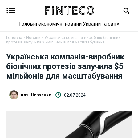
Головні економічні новини України та світу
Головна
Новини
Українська компанія-виробник біонічних
протезів залучила $5 мільйонів для масштабування
Новини
Українська компанія-виробник
біонічних протезів залучила $5
Бізнес
мільйонів для масштабування
Фінанси
Ілля Шевченко
02.07.2024
Валютний ринок
Криптовалюта
Робота і освіта