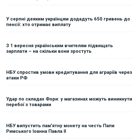
У серпні деяким українцям додадуть 650 гривень до
пенсії: хто отримає виплату
З 1 вересня українським вчителям підвищать
зарплати – на скільки вони зростуть
НБУ спростив умови кредитування для аграріїв через
атаки РФ
Удар по складах Фори: у магазинах можуть виникнути
перебої з товарами
НБУ випустить пам'ятну монету на честь Папи
Римського Іоанна Павла II