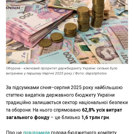
Публікації
ФОП
Курс валют
Ми в соц. мережах
Оборона - ключовий пріоритет держбюджету України: скільки було
витрачено у першому півріччі 2025 року / Фото: depsitphotos
За підсумками січня–серпня 2025 року найбільшою
статтею видатків державного бюджету України
традиційно залишається сектор національної безпеки
та оборони. На нього спрямовано
62,8% усіх витрат
загального фонду
– це близько
1,6 трлн грн
.
Про це
повідомила
голова бюджетного комітету