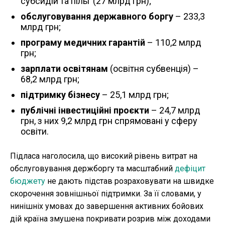
субсидій та пільг (27 млрд грн);
обслуговування державного боргу
– 233,3
млрд грн;
програму медичних гарантій
– 110,2 млрд
грн;
зарплати освітянам
(освітня субвенція) –
68,2 млрд грн;
підтримку бізнесу
– 25,1 млрд грн;
публічні інвестиційні проєкти
– 24,7 млрд
грн, з них 9,2 млрд грн спрямовані у сферу
освіти.
Підласа наголосила, що високий рівень витрат на
обслуговування держборгу та масштабний
дефіцит
бюджету
не дають підстав розраховувати на швидке
скорочення зовнішньої підтримки. За її словами, у
нинішніх умовах до завершення активних бойових
дій країна змушена покривати розрив між доходами