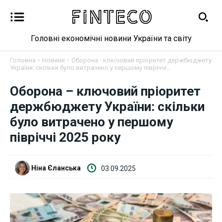
Головні економічні новини України та світу
Головна
Новини
Оборона - ключовий пріоритет держбюджету
України: скільки було витрачено у першому півріччі...
Оборона – ключовий пріоритет
Новини
держбюджету України: скільки
Бізнес
було витрачено у першому
півріччі 2025 року
Фінанси
Валютний ринок
Ніна Єланська
03.09.2025
Криптовалюта
Робота і освіта