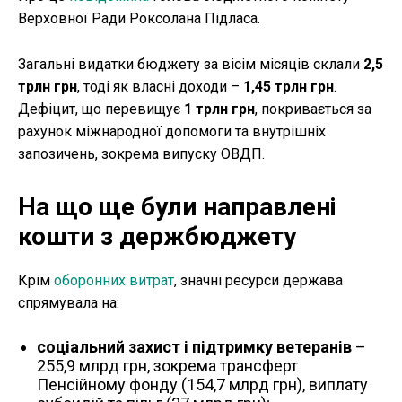
Верховної Ради Роксолана Підласа.
Загальні видатки бюджету за вісім місяців склали
2,5
трлн грн
, тоді як власні доходи –
1,45 трлн грн
.
Дефіцит, що перевищує
1 трлн грн
, покривається за
рахунок міжнародної допомоги та внутрішніх
запозичень, зокрема випуску ОВДП.
На що ще були направлені
кошти з держбюджету
Крім
оборонних витрат
, значні ресурси держава
спрямувала на:
соціальний захист і підтримку ветеранів
–
255,9 млрд грн, зокрема трансферт
Пенсійному фонду (154,7 млрд грн), виплату