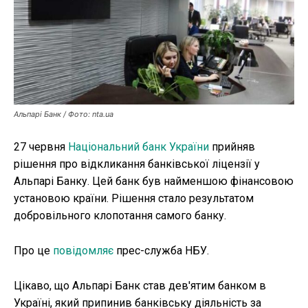
Публікації
ФОП
Курс валют
Альпарі Банк / Фото: nta.ua
Ми в соц. мережах
27 червня
Національний банк України
прийняв
рішення про відкликання банківської ліцензії у
Альпарі Банку. Цей банк був найменшою фінансовою
установою країни. Рішення стало результатом
добровільного клопотання самого банку.
Про це
повідомляє
прес-служба НБУ.
Цікаво, що Альпарі Банк став дев'ятим банком в
Україні, який припинив банківську діяльність за