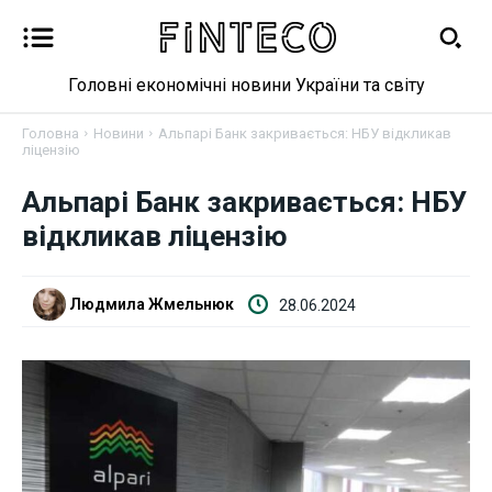
Головні економічні новини України та світу
Головна
Новини
Альпарі Банк закривається: НБУ відкликав
ліцензію
Новини
Альпарі Банк закривається: НБУ
відкликав ліцензію
Бізнес
Фінанси
Людмила Жмельнюк
28.06.2024
Валютний ринок
Криптовалюта
Робота і освіта