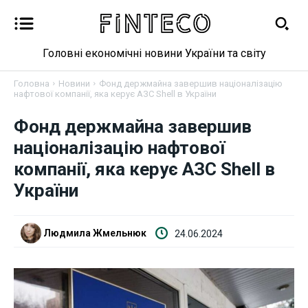
Головні економічні новини України та світу
Головна
Новини
Фонд держмайна завершив націоналізацію
нафтової компанії, яка керує АЗС Shell в України
Новини
Фонд держмайна завершив
націоналізацію нафтової
Бізнес
компанії, яка керує АЗС Shell в
України
Фінанси
Валютний ринок
Людмила Жмельнюк
24.06.2024
Криптовалюта
Робота і освіта