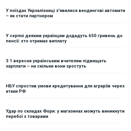
У поїздах Укрзалізниці з'явилися вендингові автомати
– як стати партнером
У серпні деяким українцям додадуть 650 гривень до
пенсії: хто отримає виплату
З 1 вересня українським вчителям підвищать
зарплати – на скільки вони зростуть
НБУ спростив умови кредитування для аграріїв через
атаки РФ
Удар по складах Фори: у магазинах можуть виникнути
перебої з товарами