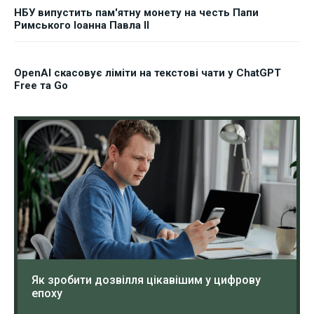
НБУ випустить пам'ятну монету на честь Папи
Римського Іоанна Павла II
OpenAI скасовує ліміти на текстові чати у ChatGPT
Free та Go
Як зробити дозвілля цікавішим у цифрову
епоху