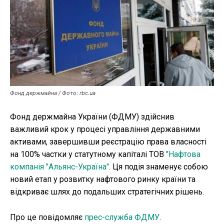
Публікації
ФОП
Курс валют
Фонд держмайна / Фото: rbc.ua
Ми в соц. мережах
Фонд держмайна України (ФДМУ) здійснив
важливий крок у процесі управління державними
активами, завершивши реєстрацію права власності
на 100% частки у статутному капіталі ТОВ
"Нафтова
компанія "Альянс-Україна"
. Ця подія знаменує собою
новий етап у розвитку нафтового ринку країни та
відкриває шлях до подальших стратегічних рішень.
Про це повідомляє
прес-служба ФДМУ
.