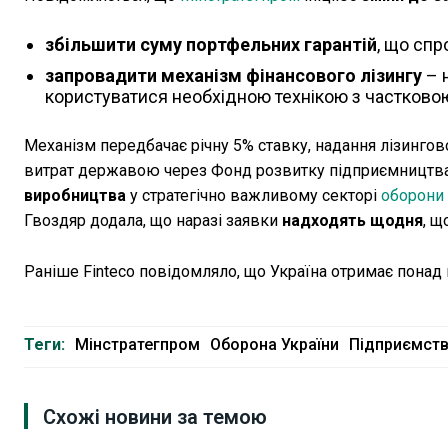
збільшити суму портфельних гарантій
, що сп
запровадити механізм фінансового лізингу
– 
користуватися необхідною технікою з частково
Механізм передбачає річну 5% ставку, надання лізинго
витрат державою через Фонд розвитку підприємництв
виробництва
у стратегічно важливому секторі
оборони 
Гвоздяр додала, що наразі заявки
надходять щодня
, щ
Раніше Finteco повідомляло, що Україна отримає понад
Теги:
Мінстратегпром
Оборона України
Підприємств
Схожі новини за темою