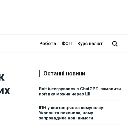
Робота
ФОП
Курс валют
к
Останні новини
их
Bolt інтегрувався з ChatGPT: замовити
поїздку можна через ШІ
ІПН у квитанціях за комуналку:
Укрпошта пояснила, чому
запровадила нові вимоги