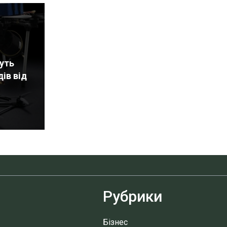
уть
ів від
Рубрики
Бізнес