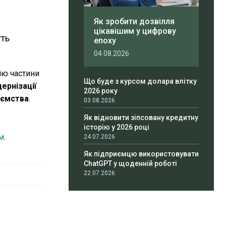
Як зробити дозвілля
цікавішим у цифрову
уть
епоху
04.08.2026
ію частини
Що буде з курсом долара влітку
ернізації
2026 року
иємства
.
03.08.2026
Як відновити зіпсовану кредитну
історію у 2026 році
м
.
24.07.2026
Як підприємцю використовувати
ChatGPT у щоденній роботі
22.07.2026