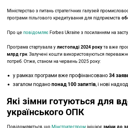
Міністерство з питань стратегічних галузей промислов
програми пільгового кредитування для підприємств
об
Про це
повідомляє
Forbes Ukraine з посиланням на заст
Програма стартувала у
листопаді 2024 року
та вже про
млрд грн
. Залучені кошти використовуються переважн
потреб. Отже, станом на червень 2025 року:
у рамках програми вже профінансовано
34 заяв
загалом подано
понад 100 запитів
, і нові надхо
Які зімни готуються для в
українського ОПК
Повідомляється, що
Мінстратегпром
ініціює
зміни до 