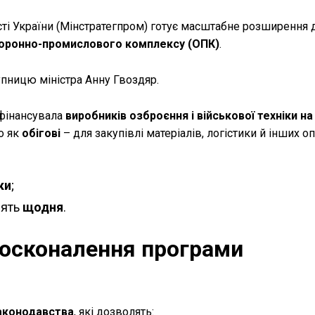
ості України (Мінстратегпром) готує масштабне розширення
оронно-промислового комплексу (ОПК)
.
упницю міністра Анну Гвоздяр.
фінансувала
виробників озброєння і військової техніки на
о як
обігові
– для закупівлі матеріалів, логістики й інших о
ки
;
дять
щодня
.
досконалення програми
законодавства
, які дозволять: