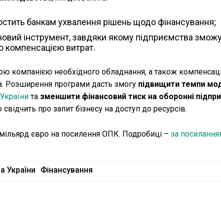
ростить банкам ухвалення рішень щодо фінансування;
новий інструмент, завдяки якому підприємства змож
ю компенсацією витрат.
вою компанією необхідного обладнання, а також компенсац
а. Розширення програми дасть змогу
підвищити темпи мод
України
та
зменшити фінансовий тиск на оборонні підпр
о свідчить про запит бізнесу на доступ до ресурсів.
 мільярд євро на посилення ОПК. Подробиці –
за посилання
а України
Фінансування