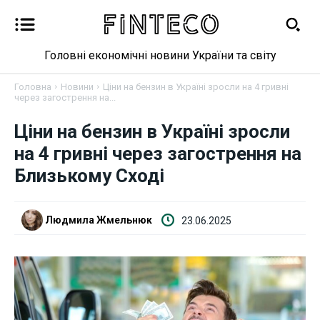
Головні економічні новини України та світу
Головна
Новини
Ціни на бензин в Україні зросли на 4 гривні
через загострення на...
Ціни на бензин в Україні зросли
Новини
на 4 гривні через загострення на
Бізнес
Близькому Сході
Фінанси
Людмила Жмельнюк
23.06.2025
Валютний ринок
Криптовалюта
Робота і освіта