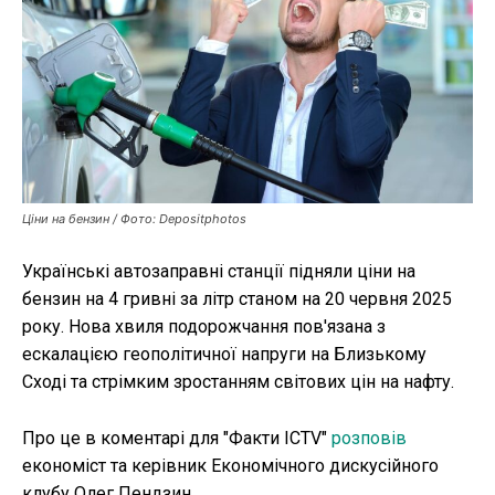
Публікації
ФОП
Курс валют
Ціни на бензин / Фото: Depositphotos
Ми в соц. мережах
Українські автозаправні станції підняли ціни на
бензин на 4 гривні за літр станом на 20 червня 2025
року. Нова хвиля подорожчання пов'язана з
ескалацією геополітичної напруги на Близькому
Сході та стрімким зростанням світових цін на нафту.
Про це в коментарі для "Факти ICTV"
розповів
економіст та керівник Економічного дискусійного
клубу Олег Пендзин.