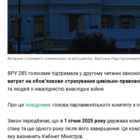
Ветерани отримають компенсацію за автоцивілку: Верховна Рада підтримала 
ВРУ 285 голосами підтримала у другому читанні законо
витрат на обов'язкове страхування цивільно-правової
та людей з інвалідністю внаслідок війни.
Про це
повідомив
голова парламентського комітету з п
Закон передбачає, що
з 1 січня 2025 року
держава компе
стану та ще одного року після його завершення. Ця к
яку визначить Кабінет Міністрів.