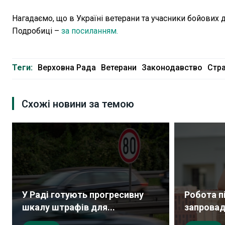
Нагадаємо, що в Україні ветерани та учасники бойових 
Подробиці –
за посиланням.
Теги:
Верховна Рада
Ветерани
Законодавство
Стр
Схожі новини за темою
У Раді готують прогресивну
Робота п
шкалу штрафів для...
запровад