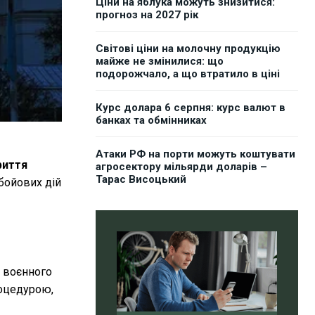
Ціни на яблука можуть знизитися:
прогноз на 2027 рік
Світові ціни на молочну продукцію
майже не змінилися: що
подорожчало, а що втратило в ціні
Курс долара 6 серпня: курс валют в
банках та обмінниках
Атаки РФ на порти можуть коштувати
риття
агросектору мільярди доларів –
Тарас Висоцький
бойових дій
м воєнного
роцедурою,