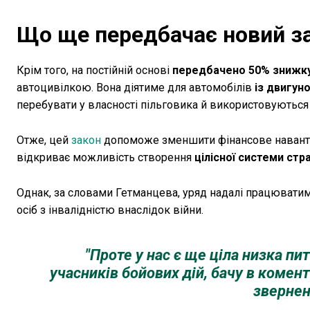
Що ще передбачає новий з
Крім того, на постійній основі
передбачено 50% знижку 
автоцивілкою. Вона діятиме для автомобілів
із двигун
перебувати у власності пільговика й використовуються
Отже, цей
закон
допоможе зменшити фінансове навантаже
відкриває можливість створення
цілісної системи стр
Однак, за словами Гетманцева, уряд надалі працюватим
осіб з інвалідністю внаслідок війни.
"Проте у нас є ще ціла низка пи
учасників бойових дій, бачу в комент
зверненн