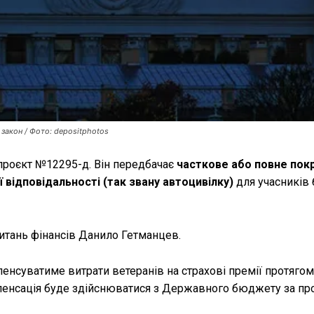
закон / Фото: depositphotos
проєкт №12295-д. Він передбачає
часткове або повне пок
 відповідальності (так звану автоцивілку)
для учасників 
итань фінансів Данило Гетманцев.
нсуватиме витрати ветеранів на страхові премії протяго
омпенсація буде здійснюватися з Державного бюджету за п