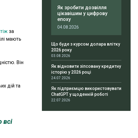
Як зробити дозвілля
цікавішим у цифрову
епоху
04.08.2026
атіж
за
ілі мають
Що буде з курсом долара влітку
2026 року
03.08.2026
ністю. Він
Як відновити зіпсовану кредитну
історію у 2026 році
24.07.2026
их дій та
Як підприємцю використовувати
ChatGPT у щоденній роботі
22.07.2026
 всі