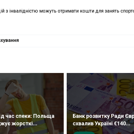
дій з інвалідністю можуть отримати кошти для занять спорт
ахування
ід час спеки: Польща
Банк розвитку Ради Єв
жує жорсткі...
схвалив Україні €140...