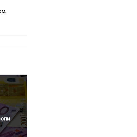
ом.
ропи