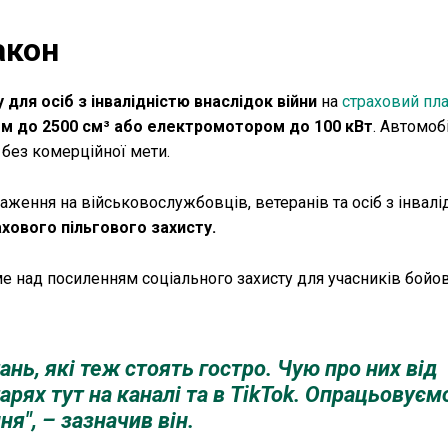
акон
для осіб з інвалідністю внаслідок війни
на
страховий пл
ом до 2500 см³ або електромотором до 100 кВт
. Автомоб
 без комерційної мети.
ння на військовослужбовців, ветеранів та осіб з інвалід
ахового пільгового захисту.
е над посиленням соціального захисту для учасників бойов
тань, які теж стоять гостро. Чую про них від
арях тут на каналі та в TikTok. Опрацьовуємо
я", – зазначив він.