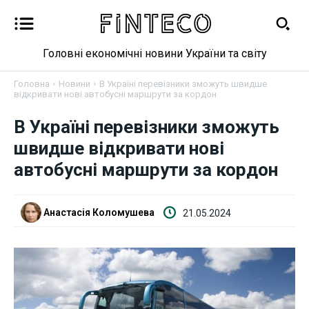
Головні економічні новини України та світу
Головна
Новини
В Україні перевізники зможуть швидше
відкривати нові автобусні маршрути за кордон
В Україні перевізники зможуть
Новини
швидше відкривати нові
Бізнес
автобусні маршрути за кордон
Фінанси
Анастасія Коломушева
21.05.2024
Валютний ринок
Криптовалюта
Робота і освіта