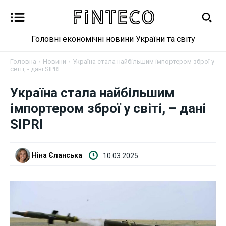
Головні економічні новини України та світу
Головна
Новини
Україна стала найбільшим імпортером зброї у
світі, - дані SIPRI
Україна стала найбільшим
Новини
імпортером зброї у світі, – дані
SIPRI
Бізнес
Фінанси
Ніна Єланська
10.03.2025
Валютний ринок
Криптовалюта