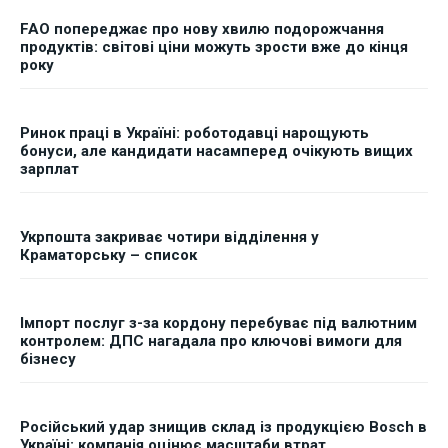
FAO попереджає про нову хвилю подорожчання
продуктів: світові ціни можуть зрости вже до кінця
року
Ринок праці в Україні: роботодавці нарощують
бонуси, але кандидати насамперед очікують вищих
зарплат
Укрпошта закриває чотири відділення у
Краматорську – список
Імпорт послуг з-за кордону перебуває під валютним
контролем: ДПС нагадала про ключові вимоги для
бізнесу
Російський удар знищив склад із продукцією Bosch в
Україні: компанія оцінює масштаби втрат