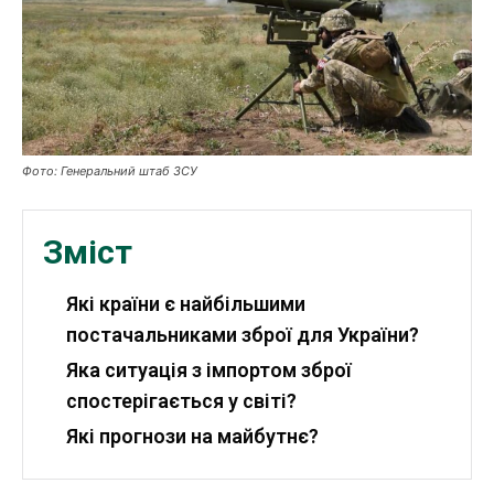
Робота і освіта
Публікації
ФОП
Курс валют
Фото: Генеральний штаб ЗСУ
Зміст
Ми в соц. мережах
Які країни є найбільшими
постачальниками зброї для України?
Яка ситуація з імпортом зброї
спостерігається у світі?
Які прогнози на майбутнє?