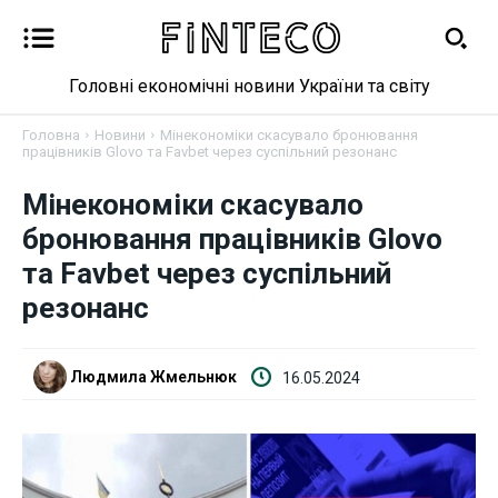
Головні економічні новини України та світу
Головна
Новини
Мінекономіки скасувало бронювання
працівників Glovo та Favbet через суспільний резонанс
Мінекономіки скасувало
бронювання працівників Glovo
Новини
та Favbet через суспільний
резонанс
Бізнес
Фінанси
Людмила Жмельнюк
16.05.2024
Валютний ринок
Криптовалюта