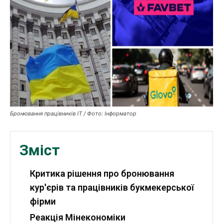
Робота і освіта
Публікації
ФОП
Курс валют
Бронювання працівників ІТ / Фото: Інформатор
Ми в соц. мережах
Зміст
Критика рішення про бронювання
кур'єрів та працівників букмекерської
фірми
Реакція Мінекономіки