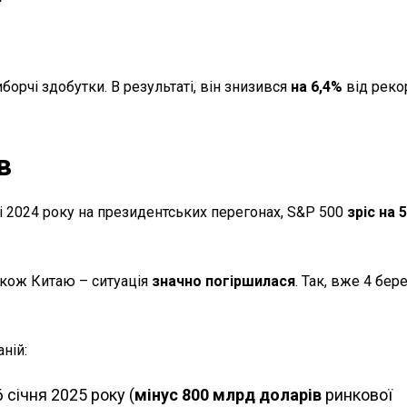
орчі здобутки. В результаті, він знизився
на 6,4%
від реко
в
і 2024 року на президентських перегонах, S&P 500
зріс на 
також Китаю – ситуація
значно погіршилася
. Так, вже 4 бер
ній:
 січня 2025 року (
мінус 800 млрд доларів
ринкової