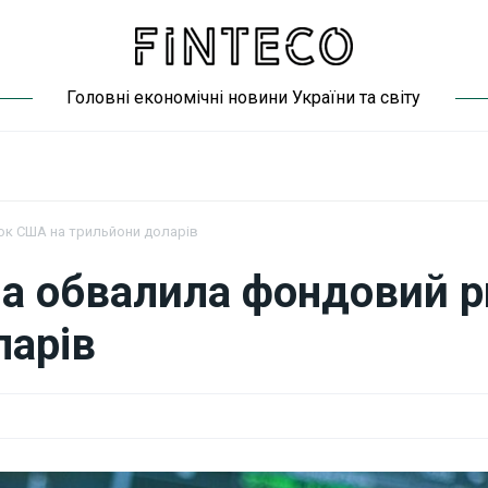
Головні економічні новини України та світу
ок США на трильйони доларів
па обвалила фондовий 
ларів