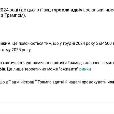
24 році (до цього її акції
зросли вдвічі
, оскільки інв
 з Трампом).
ійким
. Це пояснюється тим, що у грудні 2024 року S&P 500
ютому 2025 року.
а хаотичність економічної політики Трампа, включно із ми
фів
. Це лише теоретично може "оживити"
ринки
.
 дії адміністрації Трампа здатні й надалі провокувати
нов