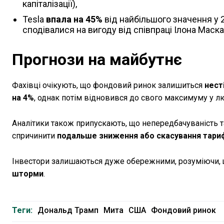
капіталізації),
Tesla
впала на 45%
від найбільшого значення у 20
сподівалися на вигоду від співпраці Ілона Маска
Прогнози на майбутнє
Фахівці очікують, що фондовий ринок залишиться
нест
на 4%
, однак потім відновився до свого максимуму у л
Аналітики також припускають, що непередбачуваність т
спричинити
подальше зниження або скасування тари
Інвестори залишаються дуже обережними, розуміючи, що
шторми
.
Теги:
Дональд Трамп
Мита
США
Фондовий ринок