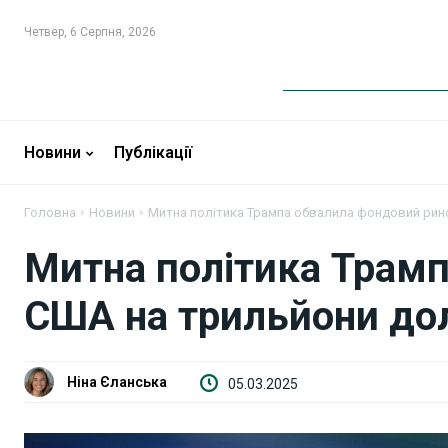
Четвер, 6 Серпня, 2026
Новини
Новини
Новини
Публікації
Бізнес
Бізнес
Головна
Новини
Митна політика Трампа обвалила фондовий рин
Фінанси
Фінанси
Митна політика Трам
Валютний ринок
Валютний ринок
США на трильйони до
Криптовалюта
Криптовалюта
Робота і освіта
Робота і освіта
Ніна Єланська
05.03.2025
Публікації
Публікації