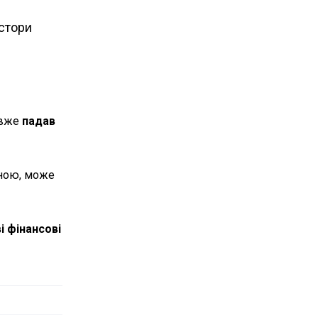
естори
 вже
падав
тною, може
і фінансові