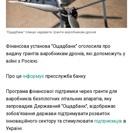
Публікації
ФОП
"Ощадбанк" планує надавати гранти виробникам дронів
Курс валют
Фінансова установа "Ощадбанк" оголосила про
видачу грантів виробникам дронів, які допоможуть у
війні з Росією.
Ми в соц. мережах
Про це
інформує
пресслужба банку.
Програма фінансової підтримки через гранти для
виробників безпілотних літальних апаратів, яку
запровадив Державний "Ощадбанк", відображає
зобов'язання держави підтримувати розвиток
інноваційного сектору та стимулювати
підприємців
в
Україні.