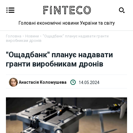
Головні економічні новини України та світу
Головна
Новини
"Ощадбанк" планує надавати гранти
виробникам дронів
Новини
"Ощадбанк" планує надавати
гранти виробникам дронів
Бізнес
Фінанси
Анастасія Коломушева
14.05.2024
Валютний ринок
Криптовалюта
Робота і освіта