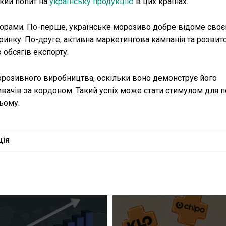
окий попит на
українську продукцію
в цих країнах.
орами. По-перше, українське морозиво добре відоме своє
ринку. По-друге, активна маркетингова кампанія та розвит
обсягів експорту.
розивного виробництва, оскільки воно демонструє його
вачів за кордоном. Такий успіх може стати стимулом для 
ньому.
ція