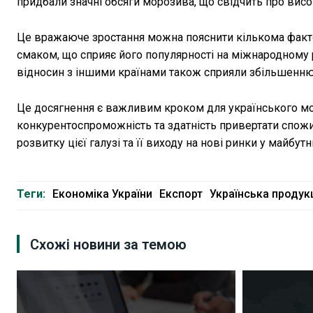
придбали значні обсяги морозива, що свідчить про вис
Це вражаюче зростання можна пояснити кількома факт
смаком, що сприяє його популярності на міжнародному 
відносин з іншими країнами також сприяли збільшенню 
Це досягнення є важливим кроком для українського мо
конкурентоспроможність та здатність привертати спожи
розвитку цієї галузі та її виходу на нові ринки у майбут
Теги:
Економіка України
Експорт
Українська продук
Схожі новини за темою