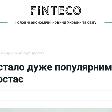
Головні економічні новини України та світу
 кордоном: експорт зростає
стало дуже популярним
остає