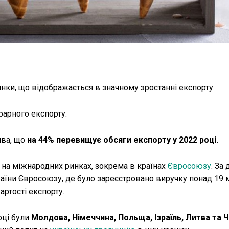
нки, що відображається в значному зростанні експорту.
рарного експорту.
ива, що
на 44% перевищує обсяги експорту у 2022 році.
 на міжнародних ринках, зокрема в країнах
Євросоюзу
. За
раїни Євросоюзу, де було зареєстровано виручку понад 19 
артості експорту.
оці були
Молдова, Німеччина, Польща, Ізраїль, Литва та Ч