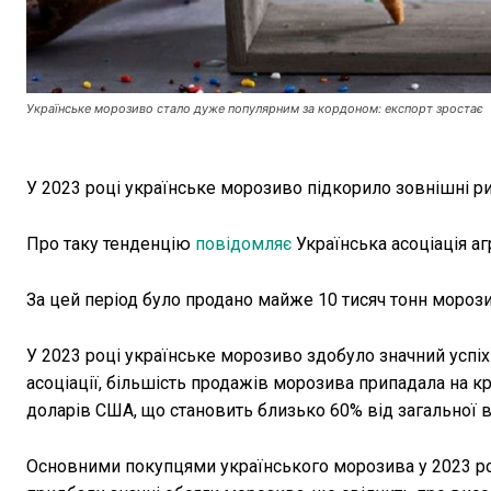
Українське морозиво стало дуже популярним за кордоном: експорт зростає
У 2023 році українське морозиво підкорило зовнішні ри
Про таку тенденцію
повідомляє
Українська асоціація аг
За цей період було продано майже 10 тисяч тонн мороз
У 2023 році українське морозиво здобуло значний успіх
асоціації, більшість продажів морозива припадала на к
доларів США, що становить близько 60% від загальної в
Основними покупцями українського морозива у 2023 р