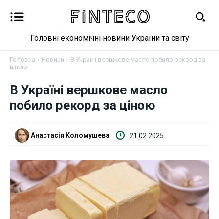
Головні економічні новини України та світу
Головна
Новини
В Україні вершкове масло побило рекорд за
ціною
В Україні вершкове масло
Новини
побило рекорд за ціною
Бізнес
Анастасія Коломушева
21.02.2025
Фінанси
Валютний ринок
Криптовалюта
Робота і освіта