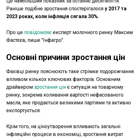
Це найбільший показник за останнє десятиліття.
Раніше подібне зростання спостерігалося
у 2017 та
2023 роках, коли інфляція сягала 30%.
Про це
повідомляє
експерт молочного ринку Максим
Фастєєв, пише "Інфагро".
Основні причини зростання цін
Фахівці ринку пояснюють таке стрімке подорожчання
впливом кількох ключових факторів. Основним
драйвером
зростання цін
є ситуація на товарному
ринку, зокрема коливання вартості нефасованого
масла, яке продається великими партіями та активно
експортується.
Крім того, на ціноутворення впливають загальні
інфляційні процеси в економіці, зростання витрат