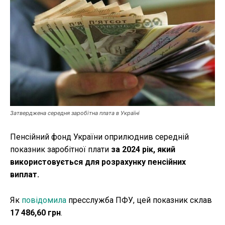
Публікації
ФОП
Курс валют
Ми в соц. мережах
Затверджена середня заробітна плата в Україні
Пенсійний фонд України оприлюднив середній
показник заробітної плати
за 2024 рік, який
використовується для розрахунку пенсійних
виплат.
Як
повідомила
пресслужба ПФУ, цей показник склав
17 486,60 грн
.