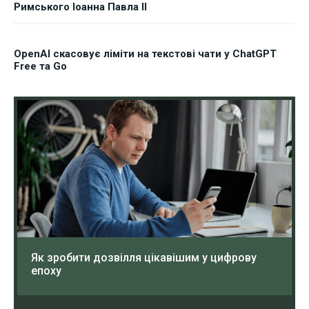
Римського Іоанна Павла II
OpenAI скасовує ліміти на текстові чати у ChatGPT
Free та Go
Як зробити дозвілля цікавішим у цифрову
епоху