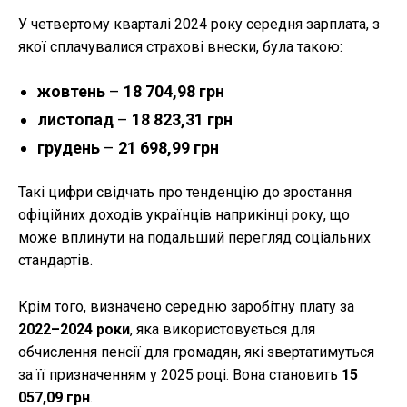
У четвертому кварталі 2024 року середня зарплата, з
якої сплачувалися страхові внески, була такою:
жовтень
–
18 704,98 грн
листопад
–
18 823,31 грн
грудень
–
21 698,99 грн
Такі цифри свідчать про тенденцію до зростання
офіційних доходів українців наприкінці року, що
може вплинути на подальший перегляд соціальних
стандартів.
Крім того, визначено середню заробітну плату за
2022–2024 роки
, яка використовується для
обчислення пенсії для громадян, які звертатимуться
за її призначенням у 2025 році. Вона становить
15
057,09 грн
.