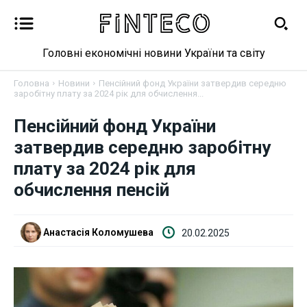
Головні економічні новини України та світу
Головна
Новини
Пенсійний фонд України затвердив середню
заробітну плату за 2024 рік для обчислення...
Новини
Пенсійний фонд України
затвердив середню заробітну
Бізнес
плату за 2024 рік для
обчислення пенсій
Фінанси
Валютний ринок
Анастасія Коломушева
20.02.2025
Криптовалюта
Робота і освіта