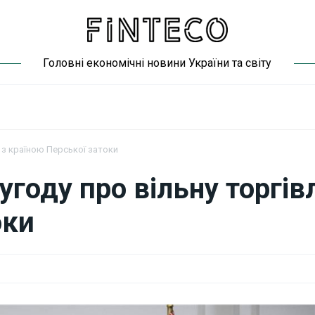
Головні економічні новини України та світу
 з країною Перської затоки
угоду про вільну торгів
оки