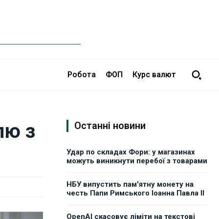
Робота
ФОП
Курс валют
лю з
Останні новини
Удар по складах Фори: у магазинах
можуть виникнути перебої з товарами
НБУ випустить пам'ятну монету на
честь Папи Римського Іоанна Павла II
OpenAI скасовує ліміти на текстові