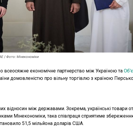
АЕ / Фото: Мінекономіки
про всеосяжне економічне партнерство між Україною та
Об'
країни домовленістю про вільну торгівлю з країною Персько
них відносин між державами. Зокрема, українські товари 
цінками Мінекономіки, така співпраця сприятиме збереженн
становило 51,5 мільйона доларів США.