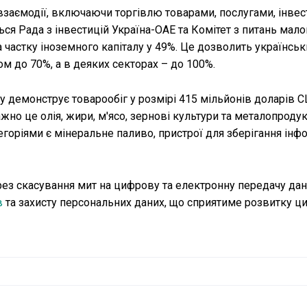
аємодії, включаючи торгівлю товарами, послугами, інвест
 Рада з інвестицій Україна-ОАЕ та Комітет з питань малог
 частку іноземного капіталу у 49%. Це дозволить українсь
м до 70%, а в деяких секторах – до 100%.
ку демонструє товарообіг у розмірі 415 мільйонів доларів 
но це олія, жири, м'ясо, зернові культури та металопродук
горіями є мінеральне паливо, пристрої для зберігання інфо
рез скасування мит на цифрову та електронну передачу дан
в
та захисту персональних даних, що сприятиме розвитку ц