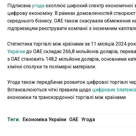
Підписана
угода
охоплює широкий спектр економічної вз
цифрову економіку. В рамках домовленостей створюється
середнього бізнесу. ОАЕ також скасували обмеження на
підприємцям реєструвати компанії з іноземним капітало
Статистика торгівлі між країнами за 11 місяців 2024 ро
України
до ОАЕ складає 266,8 мільйонів доларів, переваж
з ОАЕ становить 148,2 мільйони доларів, основними кате
хімічні сполуки та полімерні матеріали.
Угода також передбачає розвиток цифрової торгівлі че
Встановлюються чіткі правила щодо
цифрових платежі
економіки та транскордонної торгівлі між країнами.
Теги:
Економіка України
ОАЕ
Угода