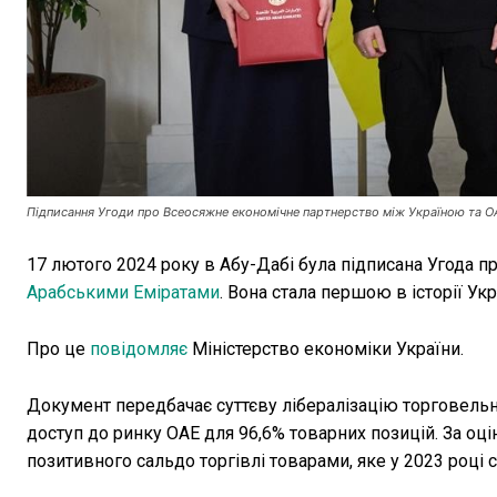
Підписання Угоди про Всеосяжне економічне партнерство між Україною та О
17 лютого 2024 року в Абу-Дабі була підписана Угода 
Арабськими Еміратами
. Вона стала першою в історії У
Про це
повідомляє
Міністерство економіки України.
Документ передбачає суттєву лібералізацію торговель
доступ до ринку ОАЕ для 96,6% товарних позицій. За о
позитивного сальдо торгівлі товарами, яке у 2023 році 