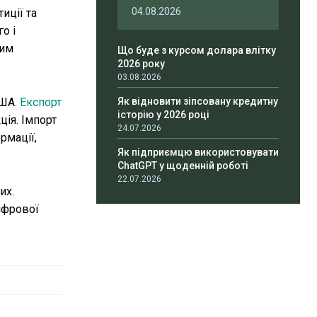
04.08.2026
иції та
о і
ким
Що буде з курсом долара влітку
2026 року
03.08.2026
США.
Експорт
Як відновити зіпсовану кредитну
історію у 2026 році
ція. Імпорт
24.07.2026
рмації,
Як підприємцю використовувати
ChatGPT у щоденній роботі
22.07.2026
их.
ифрової